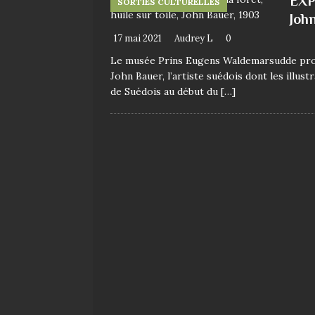
EXP
SORTIES CULTURELLES
Joh
17 mai 2021
Audrey L
0
Le musée Prins Eugens Waldemarsudde propo
John Bauer, l’artiste suédois dont les illus
de Suédois au début du
[…]