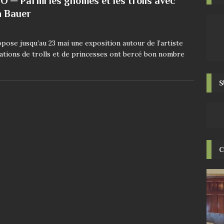
O ─ Parmi les gnomes et les trolls avec
n Bauer
se jusqu’au 23 mai une exposition autour de l’artiste
trations de trolls et de princesses ont bercé bon nombre
S
C