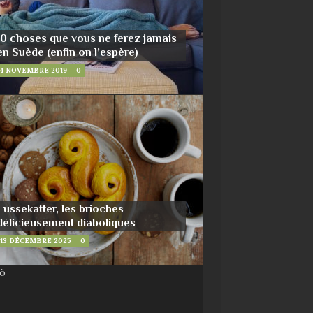
10 choses que vous ne ferez jamais
en Suède (enfin on l’espère)
4 NOVEMBRE 2019
0
Lussekatter, les brioches
délicieusement diaboliques
13 DÉCEMBRE 2025
0