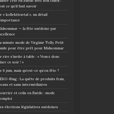
asser l’été en Suède avec son chien :
out ce qu’il faut savoir
e « kollektivavtal », un détail
’importance
idsommar — la fête suédoise par
xcellence
a minute mode de Virginie Tolly. Petit
uide pour être prêt pour Midsommar
e rire s’invite à table : « Venez donc
îner ce soir ! »
e 6 juin, mais qu’est-ce qu’on fête ?
EKO-Ring : La quête de produits frais,
ocaux et sans intermédiaires
ourrier et colis en Suède : mode
’emploi
es élections législatives suédoises