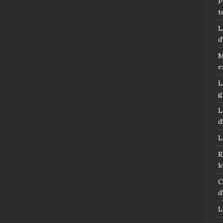
P
t
L
d
M
e
L
g
L
d
L
R
l
C
d
L