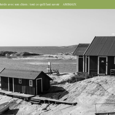
Suède avec son chien : tout ce qu’il faut savoir
ANIMAUX
tal », un détail d’importance
TRAVAILLER
fête suédoise par excellence
FÊTES SUÉDOISES
de Virginie Tolly. Petit guide pour être prêt pour Midsommar
FÊTES
à table : « Venez donc dîner ce soir ! »
EN VILLE