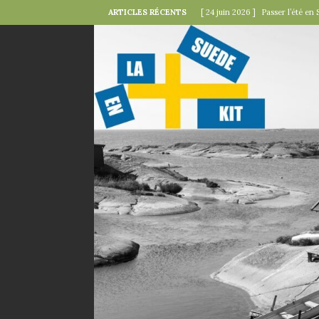
ARTICLES RÉCENTS
[ 24 juin 2026 ]
Passer l’été en 
[ 22 juin 2026 ]
Le « kollektivav
[ 18 juin 2026 ]
Midsommar — la 
[ 15 juin 2026 ]
La minute mode 
SUÉDOISES
[ 6 juin 2026 ]
Le rire s’invite 