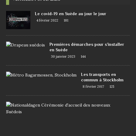
Le covid-19 en Suède au jour le jour
4 février 2022
181
Premières démarches pour s’installer
en Suède
30 janvier 2023
144
Les transports en
commun à Stockholm
8 février 2017
125
D
e
m
a
n
d