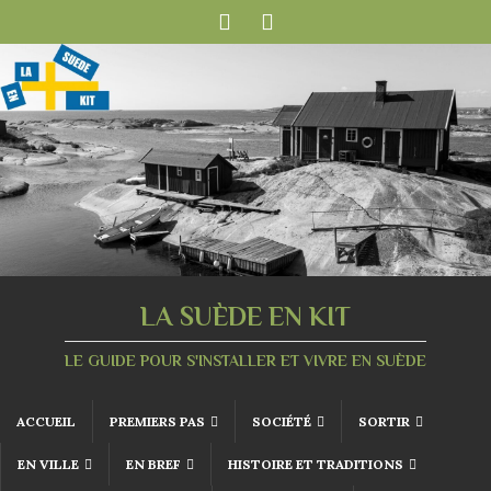
LA SUÈDE EN KIT
LE GUIDE POUR S'INSTALLER ET VIVRE EN SUÈDE
ACCUEIL
PREMIERS PAS
SOCIÉTÉ
SORTIR
EN VILLE
EN BREF
HISTOIRE ET TRADITIONS