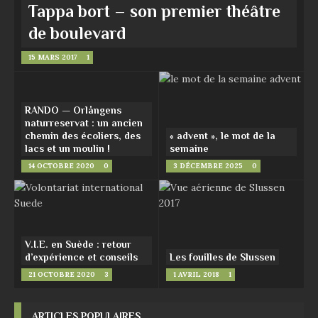
Tappa bort – son premier théâtre
de boulevard
15 MARS 2017
1
RANDO — Orlångens
naturreservat : un ancien
chemin des écoliers, des
« advent », le mot de la
lacs et un moulin !
semaine
14 OCTOBRE 2020
0
3 DÉCEMBRE 2025
0
V.I.E. en Suède : retour
d’expérience et conseils
Les fouilles de Slussen
21 OCTOBRE 2020
3
1 AVRIL 2018
1
ARTICLES POPULAIRES