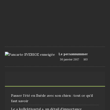
u
i
n
2
0
1
7
1
0
9
Le personnummer
30 janvier 2017
103
Passer l’été en Suède avec son chien : tout ce qu’il
faut savoir
Le « kollektivavtal », un détail d’importance