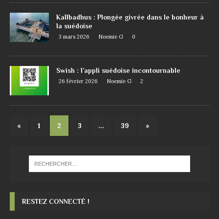
Kallbadhus : Plongée givrée dans le bonheur à
la suédoise
3 mars 2026
Noemie G
0
Swish : l’appli suédoise incontournable
26 février 2026
Noemie G
2
«
1
2
3
…
39
»
RESTEZ CONNECTÉ !