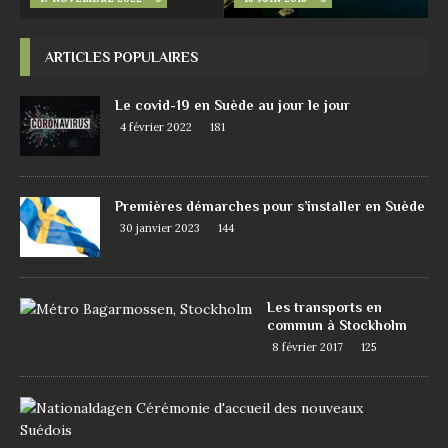
ARTICLES POPULAIRES
Le covid-19 en Suède au jour le jour
4 février 2022
181
Premières démarches pour s’installer en Suède
30 janvier 2023
144
Les transports en
commun à Stockholm
8 février 2017
125
D
e
m