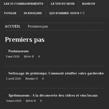
LES 10 COMMANDEMENTS
LE VIN DU MOIS
RANDOS
VOYAGE
IN ENGLISH
QUI SOMMES-NOUS ?
ACCUEIL
Premiers pas
Premiers pas
Postmuseum
5 mai 2026
Sylvie R
0
Nettoyage de printemps: Comment zénifier votre garderobe
2 avril 2026
Noemie G
0
Spritmuseum : A la découverte des cidres et vins locaux
4 mars 2026
Sylvie R
0