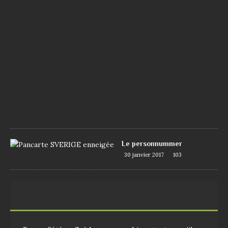
e
7
j
u
i
n
2
0
1
7
1
0
9
Le personnummer
30 janvier 2017
103