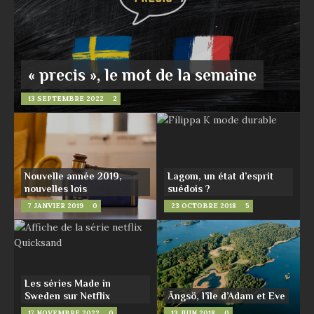
« precis », le mot de la semaine
13 SEPTEMBRE 2022
2
Nouvelle année 2019,
Lagom, un état d’esprit
nouvelles lois
suédois ?
7 JANVIER 2019
0
23 OCTOBRE 2018
5
Les séries Made in
Sweden sur Netflix
Ängsö, l’île d’Adam et Eve
17 NOVEMBRE 2022
0
13 JUIN 2018
0