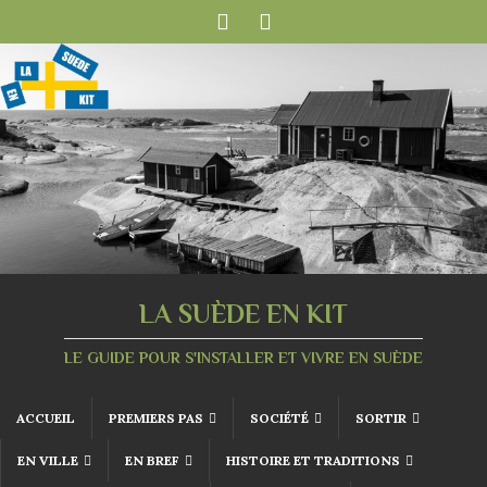
LA SUÈDE EN KIT
LE GUIDE POUR S'INSTALLER ET VIVRE EN SUÈDE
ACCUEIL
PREMIERS PAS
SOCIÉTÉ
SORTIR
EN VILLE
EN BREF
HISTOIRE ET TRADITIONS