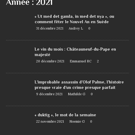
Année :
2021
« Ut med det gamla, in med det nya », ou
comment fêter le Nouvel An en Suède
31 décembre 2021
Audrey L
0
Le vin du mois : Châteauneuf-du-Pape en
majesté
20 décembre 2021
Emmanuel RC
2
L’improbable assassin d’Olof Palme, l’histoire
presque vraie d’un crime presque parfait
9 décembre 2021
Mathilde G
0
« duktig », le mot de la semaine
22 novembre 2021
Noemie G
0