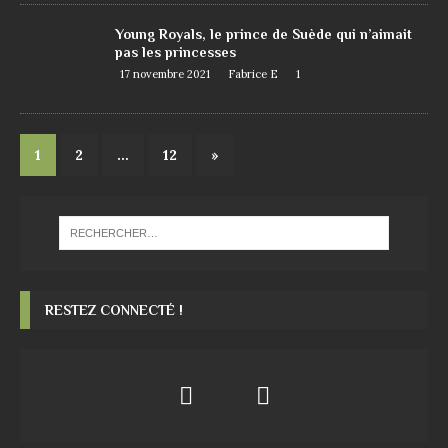
Young Royals, le prince de Suède qui n’aimait
pas les princesses
17 novembre 2021
Fabrice E
1
1
2
…
12
»
RESTEZ CONNECTÉ !