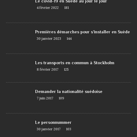
Le covid-19 en Suède au jour le jour
4 février 2022
181
Premières démarches pour s’installer en Suède
30 janvier 2023
144
Les transports en commun à Stockholm
8 février 2017
125
Demander la nationalité suédoise
7 juin 2017
109
Le personnummer
30 janvier 2017
103