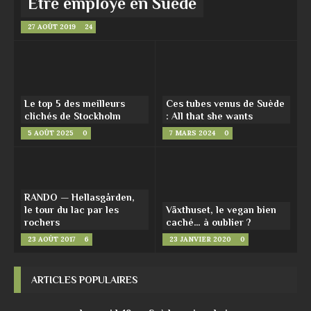
Être employé en Suède
27 AOÛT 2019
24
Le top 5 des meilleurs
Ces tubes venus de Suède
clichés de Stockholm
: All that she wants
5 AOÛT 2025
0
7 MARS 2024
0
RANDO — Hellasgården,
le tour du lac par les
Växthuset, le vegan bien
rochers
caché… à oublier ?
23 AOÛT 2017
6
23 JANVIER 2020
0
ARTICLES POPULAIRES