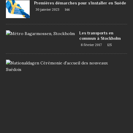
Premières démarches pour s’installer en Suède
30 janvier 2023
144
Les transports en
commun à Stockholm
8 février 2017
125
D
e
m
a
n
d
e
r
l
a
n
a
t
i