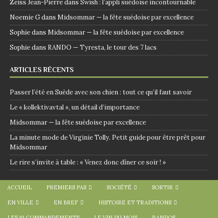
Zeiss Jean-Pierre
dans
Swish : l’appli suédoise incontournable
Noemie G
dans
Midsommar — la fête suédoise par excellence
Sophie
dans
Midsommar — la fête suédoise par excellence
Sophie
dans
RANDO — Tyresta, le tour des 7 lacs
ARTICLES RÉCENTS
Passer l’été en Suède avec son chien : tout ce qu’il faut savoir
Le « kollektivavtal », un détail d’importance
Midsommar — la fête suédoise par excellence
La minute mode de Virginie Tolly. Petit guide pour être prêt pour
Midsommar
Le rire s’invite à table : « Venez donc dîner ce soir ! »
ACCUEIL
PREMIERS PAS
SOCIÉTÉ
SORTIR
EN VILLE
EN BREF
HISTOIRE ET TRADITIONS
LES 10 COMMANDEMENTS
LE VIN DU MOIS
RANDOS