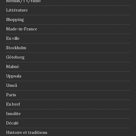
Médias/TV/radio
Littérature
Shopping
Made-in-France
En ville
Stockholm
Göteborg
Malmö
Uppsala
Umeå
Paris
En bref
Insolite
Décalé
Histoire et traditions