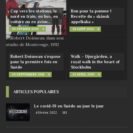
Cap vers les stations, le
Bon pour ta pomme !
nord en train, en bus, en
Recette du « skånsk
voiture ou en avion…
appelkaka »
20 FÉVRIER 2025
2
29 AOÛT 2024
0
Robert Doisneau s’expose
Walk – Djurgården, a
pour la première fois en
royal walk in the heart of
Suède
Stockholm
20 SEPTEMBRE 2018
0
23 AVRIL 2019
0
ARTICLES POPULAIRES
Le covid-19 en Suède au jour le jour
4 février 2022
181