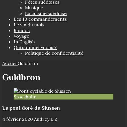
Fêtes suédoises
Musique
La cuisine suédoise
Les 10 commandements
Le vin du mois
Randos
Voyage
In English
Qui sommes-nous ?
Politique de confidentialité
Accueil
Guldbron
Guldbron
Stockholm
Le pont doré de Slussen
4 février 2020
Audrey L
2