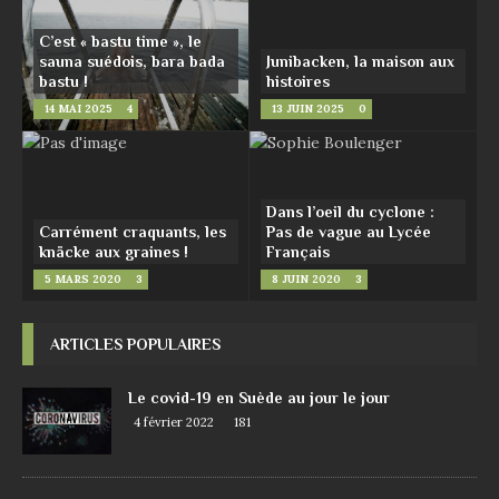
C’est « bastu time », le
sauna suédois, bara bada
Junibacken, la maison aux
bastu !
histoires
14 MAI 2025
4
13 JUIN 2025
0
Dans l’oeil du cyclone :
Carrément craquants, les
Pas de vague au Lycée
knäcke aux graines !
Français
5 MARS 2020
3
8 JUIN 2020
3
ARTICLES POPULAIRES
Le covid-19 en Suède au jour le jour
4 février 2022
181