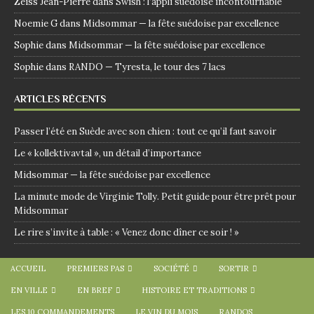
Zeiss Jean-Pierre
dans
Swish : l’appli suédoise incontournable
Noemie G
dans
Midsommar — la fête suédoise par excellence
Sophie
dans
Midsommar — la fête suédoise par excellence
Sophie
dans
RANDO — Tyresta, le tour des 7 lacs
ARTICLES RÉCENTS
Passer l’été en Suède avec son chien : tout ce qu’il faut savoir
Le « kollektivavtal », un détail d’importance
Midsommar — la fête suédoise par excellence
La minute mode de Virginie Tolly. Petit guide pour être prêt pour
Midsommar
Le rire s’invite à table : « Venez donc dîner ce soir ! »
ACCUEIL
PREMIERS PAS
SOCIÉTÉ
SORTIR
EN VILLE
EN BREF
HISTOIRE ET TRADITIONS
LES 10 COMMANDEMENTS
LE VIN DU MOIS
RANDOS