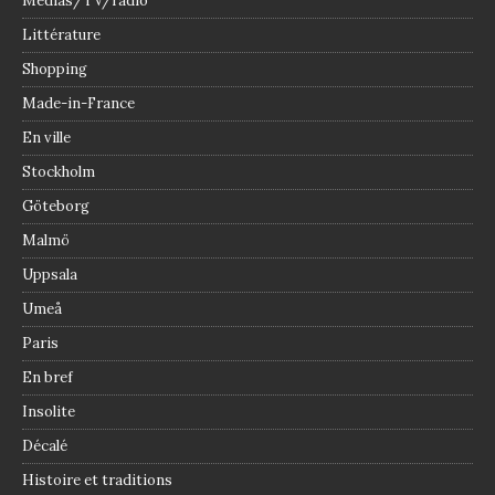
Médias/TV/radio
Littérature
Shopping
Made-in-France
En ville
Stockholm
Göteborg
Malmö
Uppsala
Umeå
Paris
En bref
Insolite
Décalé
Histoire et traditions