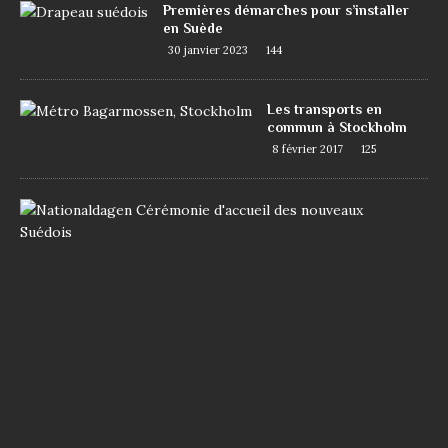
Premières démarches pour s’installer
en Suède
30 janvier 2023
144
Les transports en
commun à Stockholm
8 février 2017
125
D
e
m
a
n
d
e
r
l
a
n
a
t
i