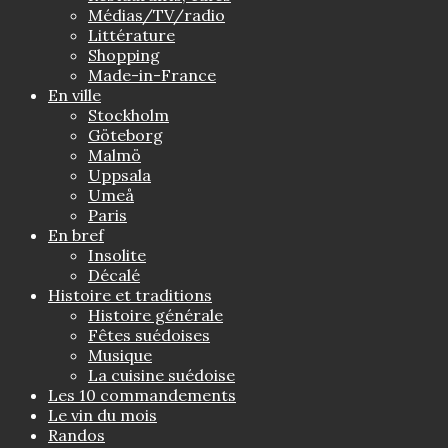
Médias/TV/radio
Littérature
Shopping
Made-in-France
En ville
Stockholm
Göteborg
Malmö
Uppsala
Umeå
Paris
En bref
Insolite
Décalé
Histoire et traditions
Histoire générale
Fêtes suédoises
Musique
La cuisine suédoise
Les 10 commandements
Le vin du mois
Randos