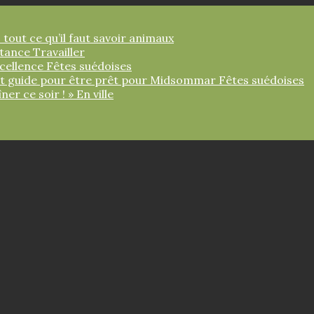
 tout ce qu’il faut savoir
animaux
ortance
Travailler
xcellence
Fêtes suédoises
tit guide pour être prêt pour Midsommar
Fêtes suédoises
îner ce soir ! »
En ville