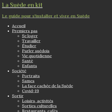
La Suède en kit
Le guide pour s'installer et vivre en Suède
Accueil
Premiers pas
Se loger
Travailler
Étudier
Parler suédois
Vie quotidienne
Santé
Enfants
Société
Portraits
Sames
La face cachée de la Suède
Covid-19
Sortir
Loisirs, activités
Sorties culturelles
Restaurants, cafés