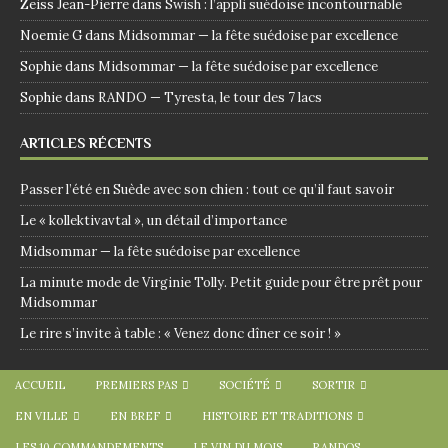
Zeiss Jean-Pierre
dans
Swish : l’appli suédoise incontournable
Noemie G
dans
Midsommar — la fête suédoise par excellence
Sophie
dans
Midsommar — la fête suédoise par excellence
Sophie
dans
RANDO — Tyresta, le tour des 7 lacs
ARTICLES RÉCENTS
Passer l’été en Suède avec son chien : tout ce qu’il faut savoir
Le « kollektivavtal », un détail d’importance
Midsommar — la fête suédoise par excellence
La minute mode de Virginie Tolly. Petit guide pour être prêt pour
Midsommar
Le rire s’invite à table : « Venez donc dîner ce soir ! »
ACCUEIL
PREMIERS PAS
SOCIÉTÉ
SORTIR
EN VILLE
EN BREF
HISTOIRE ET TRADITIONS
LES 10 COMMANDEMENTS
LE VIN DU MOIS
RANDOS