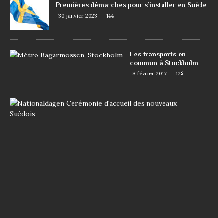
Premières démarches pour s’installer en Suède
30 janvier 2023
144
Les transports en
commun à Stockholm
8 février 2017
125
D
e
m
a
n
d
e
r
l
a
n
a
t
i