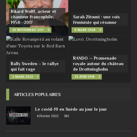
Rikard Wolff, acteur et
chanteur francophile,
Sarah Zitouni : une voix
1958—2017
féministe qui résonne
20 NOVEMBRE 2017
0
8 MARS 2026
0
RANDO — Promenade
Rally Sweden – le rallye
royale autour du château
qui fait rage
de Drottningholm
3 MARS 2022
1
25 JUIN 2018
3
ARTICLES POPULAIRES
Le covid-19 en Suède au jour le jour
4 février 2022
181