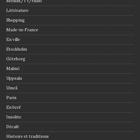
Médias/TV/radio
Littérature
Shopping
Made-in-France
En ville
Stockholm
Göteborg
Malmö
Uppsala
Umeå
Paris
En bref
Insolite
Décalé
Histoire et traditions