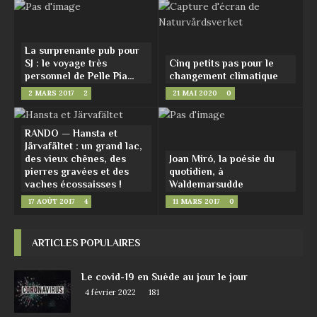
La surprenante pub pour
SJ : le voyage très
Cinq petits pas pour le
personnel de Pelle Pia…
changement climatique
2 MARS 2017
2
21 MAI 2020
0
RANDO — Hansta et
Järvafältet : un grand lac,
des vieux chênes, des
Joan Miró, la poésie du
pierres gravées et des
quotidien, à
vaches écossaisses !
Waldemarsudde
17 AOÛT 2017
4
11 MARS 2017
0
ARTICLES POPULAIRES
Le covid-19 en Suède au jour le jour
4 février 2022
181