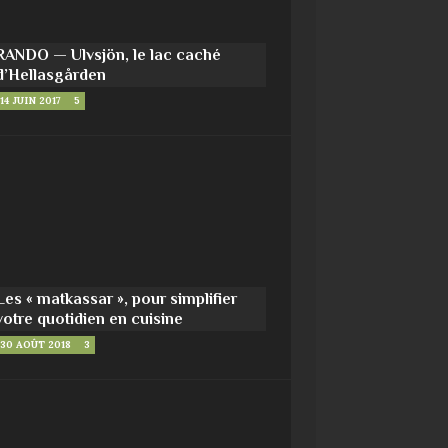
RANDO — Ulvsjön, le lac caché
d’Hellasgården
14 JUIN 2017
5
Les « matkassar », pour simplifier
votre quotidien en cuisine
30 AOÛT 2018
3