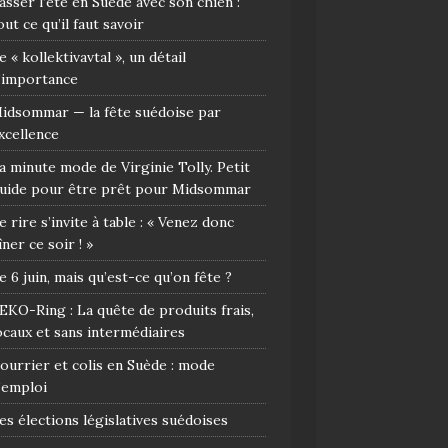
asser l’été en Suède avec son chien :
out ce qu’il faut savoir
e « kollektivavtal », un détail
’importance
idsommar — la fête suédoise par
xcellence
a minute mode de Virginie Tolly. Petit
uide pour être prêt pour Midsommar
e rire s’invite à table : « Venez donc
îner ce soir ! »
e 6 juin, mais qu’est-ce qu’on fête ?
EKO-Ring : La quête de produits frais,
ocaux et sans intermédiaires
ourrier et colis en Suède : mode
’emploi
es élections législatives suédoises