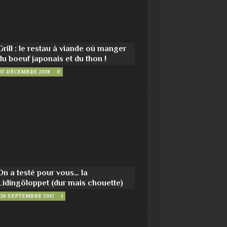
Grill : le restau à viande où manger
du boeuf japonais et du thon !
17 DÉCEMBRE 2018
0
On a testé pour vous… la
Lidingöloppet (dur mais chouette)
26 SEPTEMBRE 2017
1