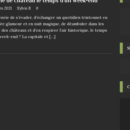
vie de château le temps d’un week-end
rs 2021
Sylvie R
0
nvie de s’évader, d’échanger un quotidien tristounet en
ée glamour et en nuit magique, de déambuler dans les
 des châteaux et d’en respirer l’air historique, le temps
week-end ? La capitale et
[…]
S
C