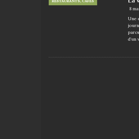
La 
RESTAURANTS, CAFÉS
8 ma
Une e
journ
parcs
d’un 