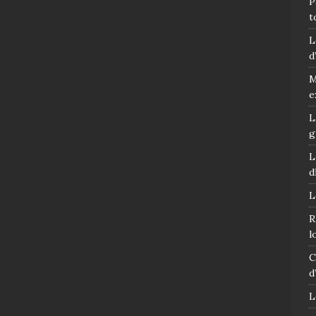
P
t
L
d
M
e
L
g
L
d
L
R
l
C
d
L