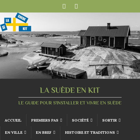
LA SUÈDE EN KIT
LE GUIDE POUR S'INSTALLER ET VIVRE EN SUÈDE
ACCUEIL
PREMIERS PAS
SOCIÉTÉ
SORTIR
EN VILLE
EN BREF
HISTOIRE ET TRADITIONS