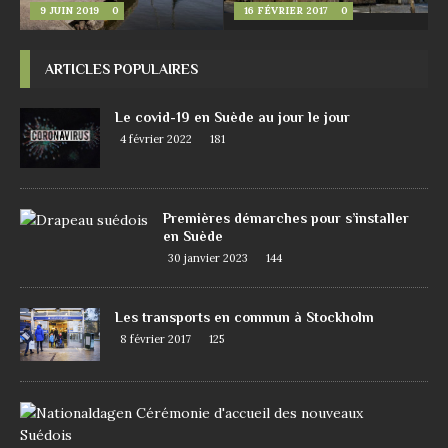
9 JUIN 2019
0
16 FÉVRIER 2017
0
ARTICLES POPULAIRES
Le covid-19 en Suède au jour le jour
4 février 2022
181
Premières démarches pour s’installer
en Suède
30 janvier 2023
144
Les transports en commun à Stockholm
8 février 2017
125
D
e
m