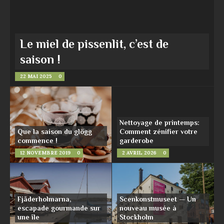
Le miel de pissenlit, c’est de
saison !
22 MAI 2025
0
Nettoyage de printemps:
Que la saison du glögg
Comment zénifier votre
commence !
garderobe
12 NOVEMBRE 2019
0
2 AVRIL 2026
0
Fjäderholmarna,
Scenkonstmuseet — Un
escapade gourmande sur
nouveau musée à
une île
Stockholm