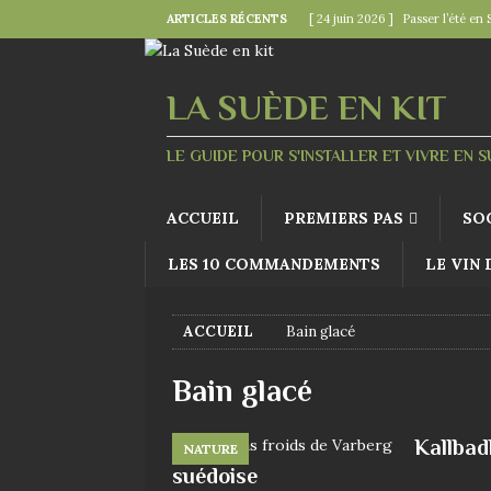
ARTICLES RÉCENTS
[ 24 juin 2026 ]
Passer l’été en 
[ 22 juin 2026 ]
Le « kollektivav
[ 18 juin 2026 ]
Midsommar — la 
LA SUÈDE EN KIT
[ 15 juin 2026 ]
La minute mode 
LE GUIDE POUR S'INSTALLER ET VIVRE EN 
SUÉDOISES
[ 6 juin 2026 ]
Le rire s’invite 
ACCUEIL
PREMIERS PAS
SO
LES 10 COMMANDEMENTS
LE VIN
ACCUEIL
Bain glacé
Bain glacé
Kallbad
NATURE
suédoise