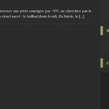
raverser une jetée enneigée par -5°C, ne cherchez pas le
rituel sacré : le kallbad (bain froid). En Suède, le
[…]
S
C