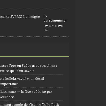
9
Le
personnummer
30 janvier 2017
103
asser l’été en Suède avec son chien :
out ce qu’il faut savoir
e « kollektivavtal », un détail
’importance
idsommar — la fête suédoise par
xcellence
a minute mode de Virginie Tolly. Petit