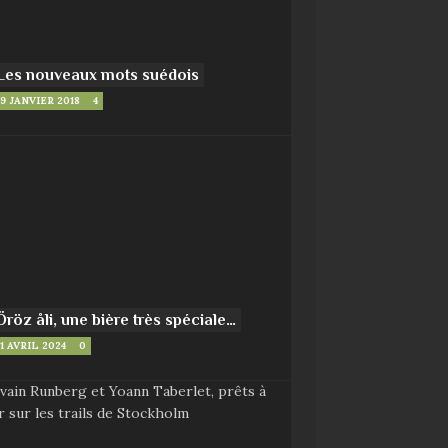
Les nouveaux mots suédois
9 JANVIER 2018
4
Öröz åli, une bière très spéciale…
1 AVRIL 2024
0