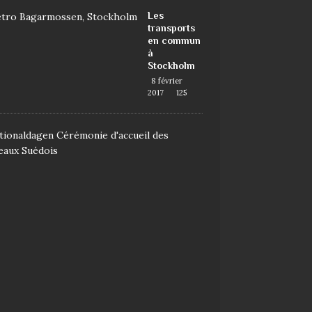
Les
transports
en commun
à
Stockholm
8 février
2017
125
D
e
m
a
n
d
e
r
l
a
n
a
t
i
o