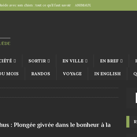
Suède avec son chien : tout ce qu’il faut savoir
ANIMAUX
tal », un détail d’importance
TRAVAILLER
fête suédoise par excellence
FÊTES SUÉDOISES
de Virginie Tolly. Petit guide pour être prêt pour Midsommar
FÊTES
SUÈDE
à table : « Venez donc dîner ce soir ! »
EN VILLE
CIÉTÉ
SORTIR
EN VILLE
EN BREF
 DU MOIS
RANDOS
VOYAGE
IN ENGLISH
Q
R
hus : Plongée givrée dans le bonheur à la