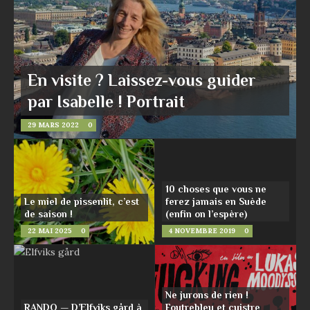
En visite ? Laissez-vous guider
par Isabelle ! Portrait
29 MARS 2022
0
10 choses que vous ne
Le miel de pissenlit, c’est
ferez jamais en Suède
de saison !
(enfin on l’espère)
22 MAI 2025
0
4 NOVEMBRE 2019
0
Ne jurons de rien !
RANDO — D’Elfviks gård à
Foutrebleu et cuistre