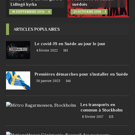
Lidingö kyrka
suédois
18 SEPTEMBRE 2024
0
21 OCTOBRE 2019
1
ARTICLES POPULAIRES
Le covid-19 en Suède au jour le jour
4 février 2022
181
Premières démarches pour s’installer en Suède
30 janvier 2023
144
Les transports en
commun à Stockholm
8 février 2017
125
D