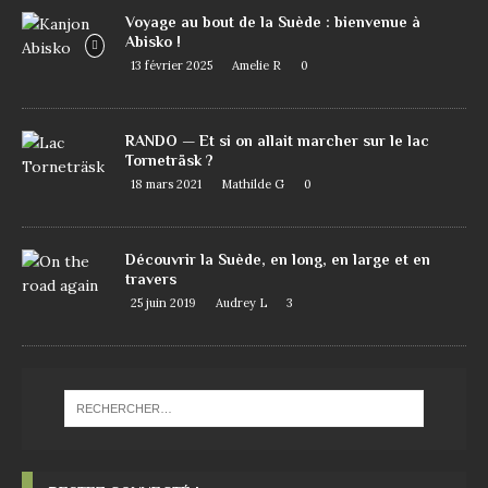
Voyage au bout de la Suède : bienvenue à
Abisko !
13 février 2025
Amelie R
0
RANDO — Et si on allait marcher sur le lac
Torneträsk ?
18 mars 2021
Mathilde G
0
Découvrir la Suède, en long, en large et en
travers
25 juin 2019
Audrey L
3