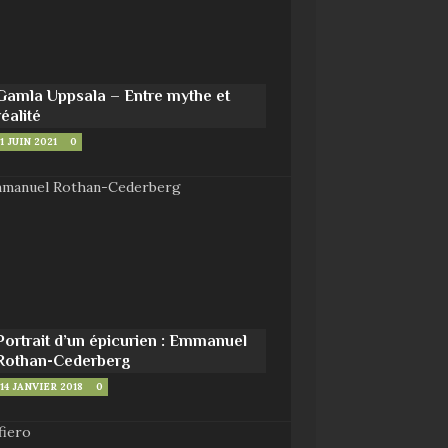
Gamla Uppsala – Entre mythe et
réalité
1 JUIN 2021
0
Portrait d’un épicurien : Emmanuel
Rothan-Cederberg
14 JANVIER 2018
0