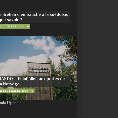
Entretien d’embauche à la suédoise,
que savoir ?
6 OCTOBRE 2020
0
RANDO – Fulufjället, aux portes de
la Norvège
11 SEPTEMBRE 2025
0