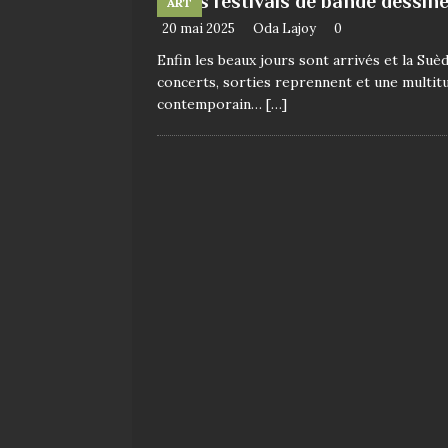
Les festivals de bande dessiné
ART
20 mai 2025
Oda Lajoy
0
Enfin les beaux jours sont arrivés et la Suè
concerts, sorties reprennent et une multitud
contemporain…
[…]