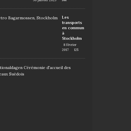
30 janvier 2023
144
Les
transports
en commun
à
Stockholm
8 février
2017
125
D
e
m
a
n
d
e
r
l
a
n
a
t