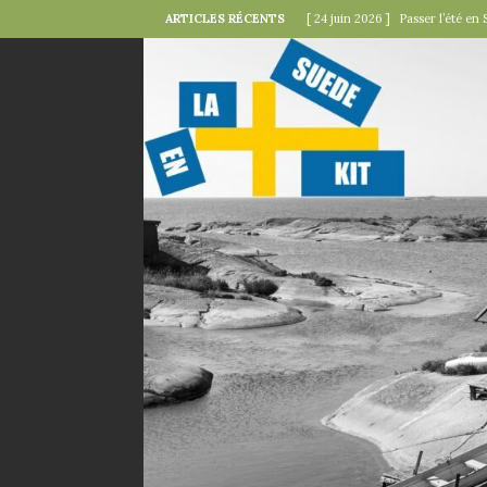
ARTICLES RÉCENTS
[ 24 juin 2026 ]
Passer l’été en 
[ 22 juin 2026 ]
Le « kollektivav
[ 18 juin 2026 ]
Midsommar — la 
[ 15 juin 2026 ]
La minute mode 
SUÉDOISES
[ 6 juin 2026 ]
Le rire s’invite 