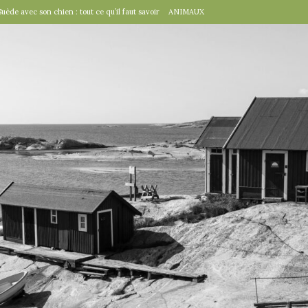
Suède avec son chien : tout ce qu’il faut savoir
ANIMAUX
tal », un détail d’importance
TRAVAILLER
fête suédoise par excellence
FÊTES SUÉDOISES
de Virginie Tolly. Petit guide pour être prêt pour Midsommar
FÊTES
à table : « Venez donc dîner ce soir ! »
EN VILLE