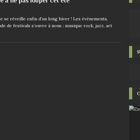
e à ne pas louper cet été
de se réveille enfin d’un long hiver ! Les événements,
e de festivals s’ouvre à nous : musique rock, jazz, art
S
C