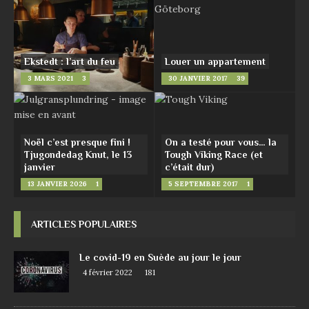
Ekstedt : l’art du feu
Louer un appartement
3 MARS 2021
3
30 JANVIER 2017
39
Noël c’est presque fini !
On a testé pour vous… la
Tjugondedag Knut, le 13
Tough Viking Race (et
janvier
c’était dur)
13 JANVIER 2026
1
5 SEPTEMBRE 2017
1
ARTICLES POPULAIRES
Le covid-19 en Suède au jour le jour
4 février 2022
181