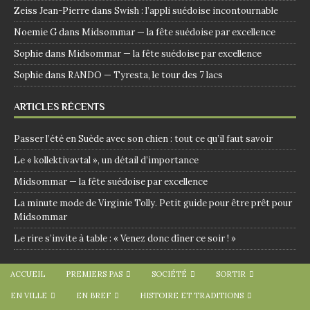
Zeiss Jean-Pierre
dans
Swish : l’appli suédoise incontournable
Noemie G
dans
Midsommar — la fête suédoise par excellence
Sophie
dans
Midsommar — la fête suédoise par excellence
Sophie
dans
RANDO — Tyresta, le tour des 7 lacs
ARTICLES RÉCENTS
Passer l’été en Suède avec son chien : tout ce qu’il faut savoir
Le « kollektivavtal », un détail d’importance
Midsommar — la fête suédoise par excellence
La minute mode de Virginie Tolly. Petit guide pour être prêt pour
Midsommar
Le rire s’invite à table : « Venez donc dîner ce soir ! »
ACCUEIL
PREMIERS PAS
SOCIÉTÉ
SORTIR
EN VILLE
EN BREF
HISTOIRE ET TRADITIONS