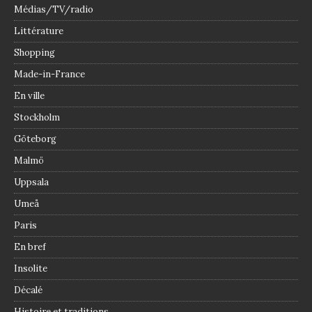
Médias/TV/radio
Littérature
Shopping
Made-in-France
En ville
Stockholm
Göteborg
Malmö
Uppsala
Umeå
Paris
En bref
Insolite
Décalé
Histoire et traditions