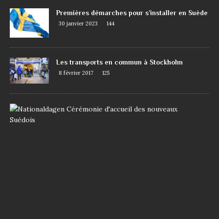
Premières démarches pour s’installer en Suède
30 janvier 2023
144
Les transports en commun à Stockholm
8 février 2017
125
D
e
m
a
n
d
e
r
l
a
n
a
t