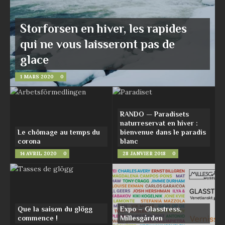
Storforsen en hiver, les rapides
qui ne vous laisseront pas de
glace
1 MARS 2020
0
RANDO — Paradisets
naturreservat en hiver :
Le chômage au temps du
bienvenue dans le paradis
corona
blanc
14 AVRIL 2020
0
28 JANVIER 2018
0
Que la saison du glögg
Expo – Glasstress,
commence !
Millesgården