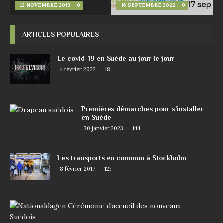
12 NOVEMBRE 2019
0
16 SEPTEMBRE 2022
0
ARTICLES POPULAIRES
Le covid-19 en Suède au jour le jour
4 février 2022
181
Premières démarches pour s’installer
en Suède
30 janvier 2023
144
Les transports en commun à Stockholm
8 février 2017
125
D
e
m