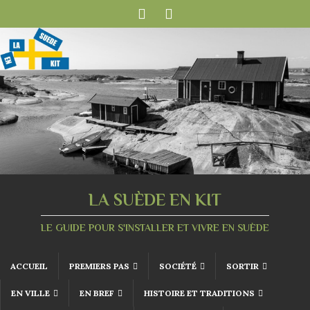
LA SUÈDE EN KIT
LE GUIDE POUR S'INSTALLER ET VIVRE EN SUÈDE
ACCUEIL
PREMIERS PAS
SOCIÉTÉ
SORTIR
EN VILLE
EN BREF
HISTOIRE ET TRADITIONS