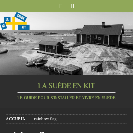
LA SUÈDE EN KIT
LE GUIDE POUR S'INSTALLER ET VIVRE EN SUÈDE
ACCUEIL
rainbow flag