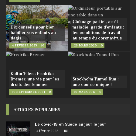
Chômage partiel, arrêt
Dix conseils pour bien
maladie, garde d’enfants :
habiller vos enfants au
les conditions de travail
dagis
au temps du coronavirus
4 FÉVRIER 2025
10
26 MARS 2020
0
Kultur’Elles : Fredrika
Bremer, une vie pour les
Stockholm Tunnel Run :
droits des femmes
une course unique !
10 SEPTEMBRE 2024
0
10 MARS 2017
0
ARTICLES POPULAIRES
Le covid-19 en Suède au jour le jour
4 février 2022
181