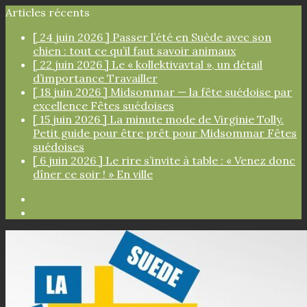
Articles récents
[ 24 juin 2026 ]
Passer l’été en Suède avec son
chien : tout ce qu’il faut savoir
animaux
[ 22 juin 2026 ]
Le « kollektivavtal », un détail
d’importance
Travailler
[ 18 juin 2026 ]
Midsommar — la fête suédoise par
excellence
Fêtes suédoises
[ 15 juin 2026 ]
La minute mode de Virginie Tolly.
Petit guide pour être prêt pour Midsommar
Fêtes
suédoises
[ 6 juin 2026 ]
Le rire s’invite à table : « Venez donc
dîner ce soir ! »
En ville
Facebook
Instagram