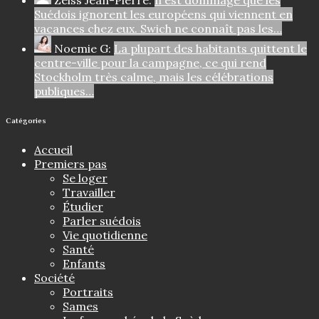
Suédois ignorent les européens qui viennent en
vacances chez eux. Swich ne connaît pas les…
Noemie G:
La plupart des habitants quittent le
centre-ville pour la campagne, ce qui rend
Stockholm très calme, mais les célébrations
publiques…
Catégories
Accueil
Premiers pas
Se loger
Travailler
Étudier
Parler suédois
Vie quotidienne
Santé
Enfants
Société
Portraits
Sames