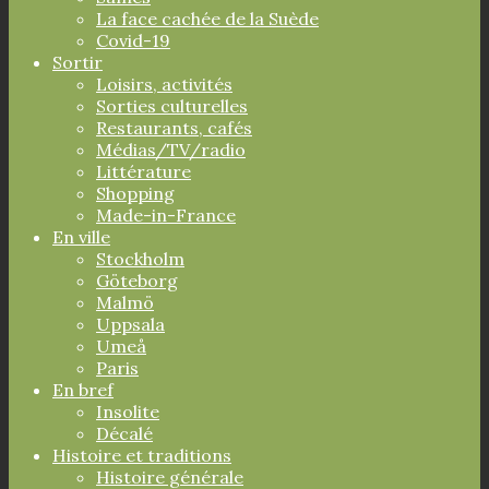
La face cachée de la Suède
Covid-19
Sortir
Loisirs, activités
Sorties culturelles
Restaurants, cafés
Médias/TV/radio
Littérature
Shopping
Made-in-France
En ville
Stockholm
Göteborg
Malmö
Uppsala
Umeå
Paris
En bref
Insolite
Décalé
Histoire et traditions
Histoire générale