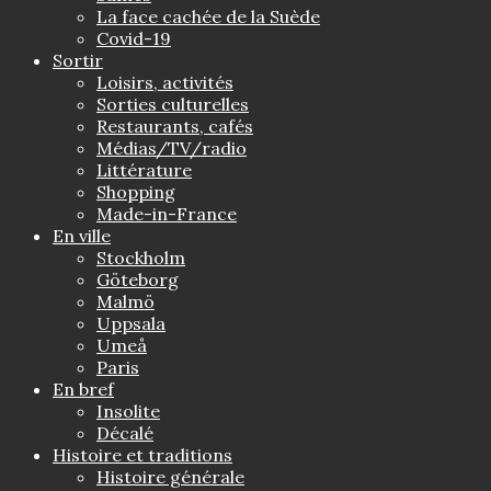
La face cachée de la Suède
Covid-19
Sortir
Loisirs, activités
Sorties culturelles
Restaurants, cafés
Médias/TV/radio
Littérature
Shopping
Made-in-France
En ville
Stockholm
Göteborg
Malmö
Uppsala
Umeå
Paris
En bref
Insolite
Décalé
Histoire et traditions
Histoire générale