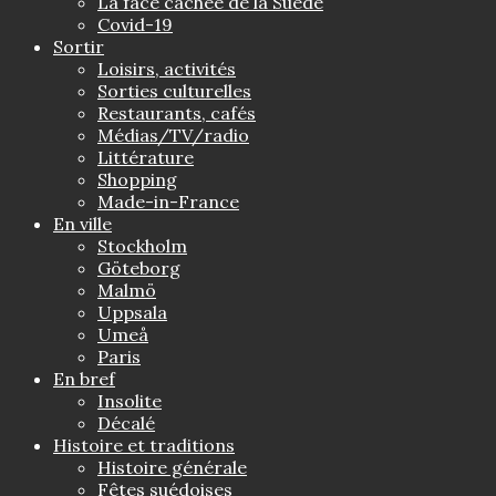
La face cachée de la Suède
Covid-19
Sortir
Loisirs, activités
Sorties culturelles
Restaurants, cafés
Médias/TV/radio
Littérature
Shopping
Made-in-France
En ville
Stockholm
Göteborg
Malmö
Uppsala
Umeå
Paris
En bref
Insolite
Décalé
Histoire et traditions
Histoire générale
Fêtes suédoises