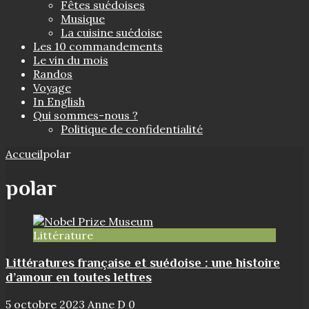
Fêtes suédoises
Musique
La cuisine suédoise
Les 10 commandements
Le vin du mois
Randos
Voyage
In English
Qui sommes-nous ?
Politique de confidentialité
Accueil
polar
polar
Littérature
Littératures française et suédoise : une histoire
d’amour en toutes lettres
5 octobre 2023
Anne D
0