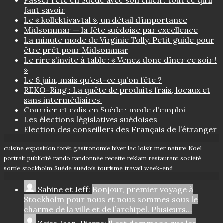
faut savoir
Le « kollektivavtal », un détail d’importance
Midsommar — la fête suédoise par excellence
La minute mode de Virginie Tolly. Petit guide pour
être prêt pour Midsommar
Le rire s’invite à table : « Venez donc dîner ce soir !
»
Le 6 juin, mais qu’est-ce qu’on fête ?
REKO-Ring : La quête de produits frais, locaux et
sans intermédiaires
Courrier et colis en Suède : mode d’emploi
Les élections législatives suédoises
Election des conseillers des Français de l’étranger
cuisine
exposition
forêt
gastronomie
hiver
lac
loisir
mer
nature
Noël
portrait
publicité
rando
randonnée
recette
reklam
restaurant
société
sortie
stockholm
Suède
suédois
tourisme
travail
week-end
Sabine et Jeff:
Bonjour, premier voyage à
Stockholm pour nous et nous sommes sous le
charme de la ville et de l’archipel. Plusieurs…
Zeiss Jean-Pierre:
Il est dommage que les