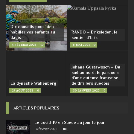
Dix conseils pour bien
habiller vos enfants au
RANDO – Eriksleden, le
dagis
sentier d’Erik
4 FÉVRIER 2025
10
6 MAI 2021
0
Johana Gustawsson – Du
sud au nord, le parcours
d’une auteure française
La dynastie Wallenberg
de thrillers suédois
27 AOÛT 2025
0
30 JANVIER 2025
0
ARTICLES POPULAIRES
Le covid-19 en Suède au jour le jour
4 février 2022
181