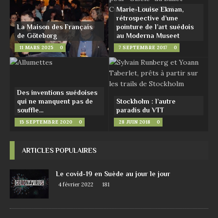
Marie-Louise Ekman,
rétrospective d’une
La Maison des Français
pointure de l’art suédois
de Göteborg
au Moderna Museet
11 MARS 2025
0
7 SEPTEMBRE 2017
0
Des inventions suédoises
qui ne manquent pas de
Stockholm : l’autre
souffle…
paradis du VTT
15 SEPTEMBRE 2020
0
28 JUIN 2018
0
ARTICLES POPULAIRES
Le covid-19 en Suède au jour le jour
4 février 2022
181