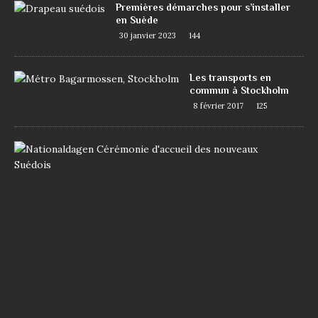
Premières démarches pour s’installer
en Suède
30 janvier 2023
144
Les transports en
commun à Stockholm
8 février 2017
125
D
e
m
a
n
d
e
r
l
a
n
a
t
i