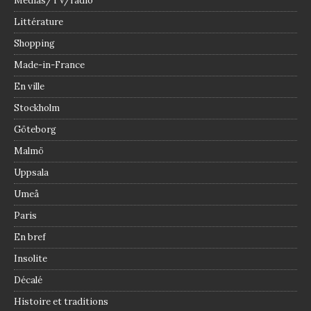
Médias/TV/radio
Littérature
Shopping
Made-in-France
En ville
Stockholm
Göteborg
Malmö
Uppsala
Umeå
Paris
En bref
Insolite
Décalé
Histoire et traditions