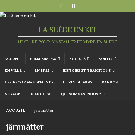
LA SUÈDE EN KIT
LE GUIDE POUR S'INSTALLER ET VIVRE EN SUÈDE
ACCUEIL
PREMIERS PAS
SOCIÉTÉ
SORTIR
EN VILLE
EN BREF
HISTOIRE ET TRADITIONS
LES 10 COMMANDEMENTS
LE VIN DU MOIS
RANDOS
VOYAGE
IN ENGLISH
QUI SOMMES-NOUS ?
ACCUEIL
järnnätter
järnnätter