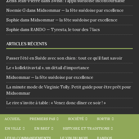
Zeiss Jean-Pierre
dans
Swish : l’appli suédoise incontournable
Noemie G
dans
Midsommar — la fête suédoise par excellence
Sophie
dans
Midsommar — la fête suédoise par excellence
Sophie
dans
RANDO — Tyresta, le tour des 7 lacs
ARTICLES RÉCENTS
Passer l’été en Suède avec son chien : tout ce qu’il faut savoir
Le « kollektivavtal », un détail d’importance
Midsommar — la fête suédoise par excellence
La minute mode de Virginie Tolly. Petit guide pour être prêt pour
Midsommar
Le rire s’invite à table : « Venez donc dîner ce soir ! »
ACCUEIL
PREMIERS PAS
SOCIÉTÉ
SORTIR
EN VILLE
EN BREF
HISTOIRE ET TRADITIONS
LES 10 COMMANDEMENTS
LE VIN DU MOIS
RANDOS