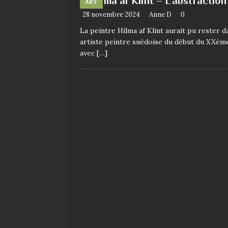
Hilma af Klint – L’abstraction
ART
28 novembre 2024
Anne D
0
La peintre Hilma af Klint aurait pu rester d
artiste peintre suédoise du début du XXème 
avec
[…]