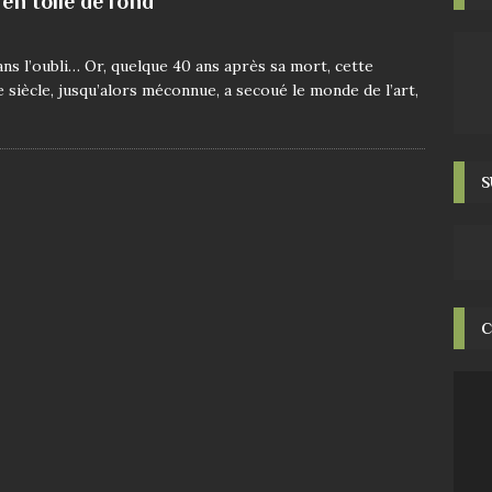
 en toile de fond
ans l’oubli… Or, quelque 40 ans après sa mort, cette
siècle, jusqu’alors méconnue, a secoué le monde de l’art,
S
C