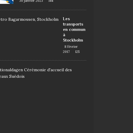
30 janvier 2023
144
Les
transports
en commun
à
Stockholm
8 février
2017
125
D
e
m
a
n
d
e
r
l
a
n
a