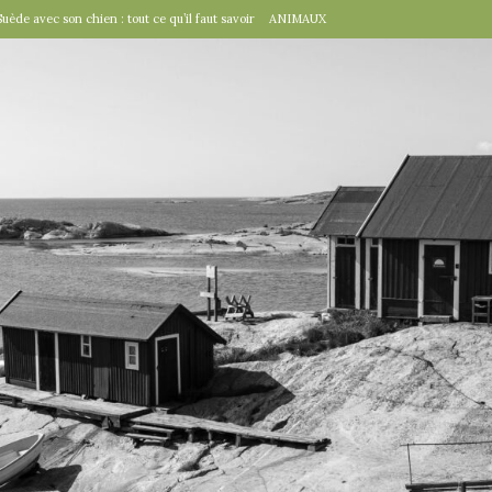
Suède avec son chien : tout ce qu’il faut savoir
ANIMAUX
tal », un détail d’importance
TRAVAILLER
fête suédoise par excellence
FÊTES SUÉDOISES
de Virginie Tolly. Petit guide pour être prêt pour Midsommar
FÊTES
à table : « Venez donc dîner ce soir ! »
EN VILLE