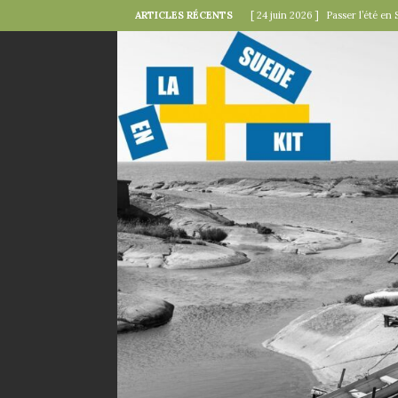
ARTICLES RÉCENTS
[ 24 juin 2026 ]
Passer l’été en 
[ 22 juin 2026 ]
Le « kollektivav
[ 18 juin 2026 ]
Midsommar — la 
[ 15 juin 2026 ]
La minute mode 
SUÉDOISES
[ 6 juin 2026 ]
Le rire s’invite 