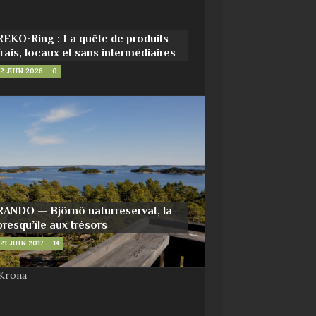
REKO-Ring : La quête de produits
frais, locaux et sans intermédiaires
2 JUIN 2026
0
RANDO — Björnö naturreservat, la
presqu’île aux trésors
21 JUIN 2017
14