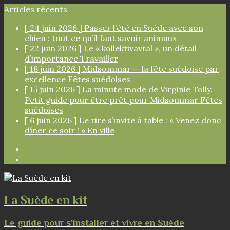
Articles récents
[ 24 juin 2026 ]
Passer l’été en Suède avec son
chien : tout ce qu’il faut savoir
animaux
[ 22 juin 2026 ]
Le « kollektivavtal », un détail
d’importance
Travailler
[ 18 juin 2026 ]
Midsommar — la fête suédoise par
excellence
Fêtes suédoises
[ 15 juin 2026 ]
La minute mode de Virginie Tolly.
Petit guide pour être prêt pour Midsommar
Fêtes
suédoises
[ 6 juin 2026 ]
Le rire s’invite à table : « Venez donc
dîner ce soir ! »
En ville
Facebook
Instagram
La Suède en kit
Le guide pour s'installer et vivre en Suède