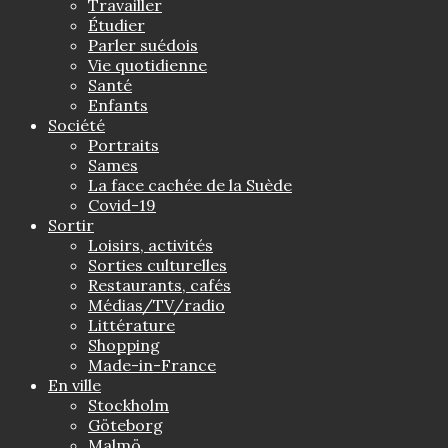
Travailler
Étudier
Parler suédois
Vie quotidienne
Santé
Enfants
Société
Portraits
Sames
La face cachée de la Suède
Covid-19
Sortir
Loisirs, activités
Sorties culturelles
Restaurants, cafés
Médias/TV/radio
Littérature
Shopping
Made-in-France
En ville
Stockholm
Göteborg
Malmö