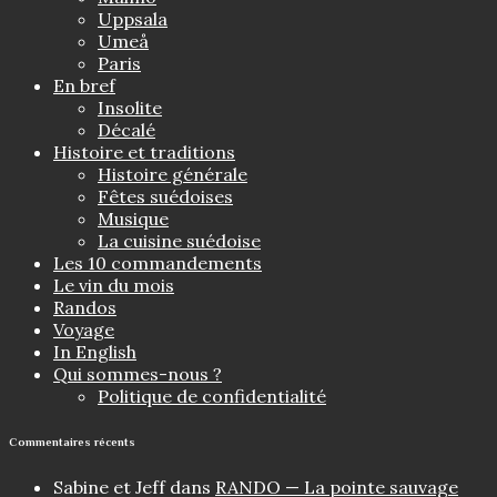
Uppsala
Umeå
Paris
En bref
Insolite
Décalé
Histoire et traditions
Histoire générale
Fêtes suédoises
Musique
La cuisine suédoise
Les 10 commandements
Le vin du mois
Randos
Voyage
In English
Qui sommes-nous ?
Politique de confidentialité
Commentaires récents
Sabine et Jeff
dans
RANDO — La pointe sauvage