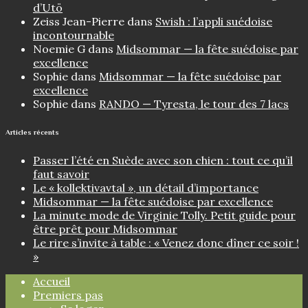
d’Utö
Zeiss Jean-Pierre
dans
Swish : l’appli suédoise
incontournable
Noemie G
dans
Midsommar — la fête suédoise par
excellence
Sophie
dans
Midsommar — la fête suédoise par
excellence
Sophie
dans
RANDO — Tyresta, le tour des 7 lacs
Articles récents
Passer l’été en Suède avec son chien : tout ce qu’il
faut savoir
Le « kollektivavtal », un détail d’importance
Midsommar — la fête suédoise par excellence
La minute mode de Virginie Tolly. Petit guide pour
être prêt pour Midsommar
Le rire s’invite à table : « Venez donc dîner ce soir !
»
Accueil
Premiers pas