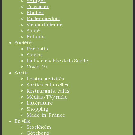
Se loger
Travailler
Étudier
Parler suédois
Vie quotidienne
Santé
Enfants
Société
Portraits
Sames
La face cachée de la Suède
Covid-19
Sortir
Loisirs, activités
Sorties culturelles
Restaurants, cafés
Médias/TV/radio
Littérature
Shopping
Made-in-France
En ville
Stockholm
Göteborg