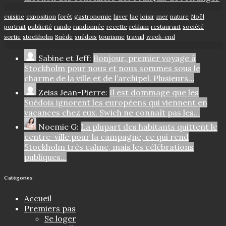
cuisine
exposition
forêt
gastronomie
hiver
lac
loisir
mer
nature
Noël
portrait
publicité
rando
randonnée
recette
reklam
restaurant
société
sortie
stockholm
Suède
suédois
tourisme
travail
week-end
Sabine et Jeff:
Bonjour, premier voyage à
Stockholm pour nous et nous sommes sous le
charme de la ville et de l’archipel. Plusieurs…
Zeiss Jean-Pierre:
Il est dommage que les
Suédois ignorent les européens qui viennent en
vacances chez eux. Swich ne connaît pas les…
Noemie G:
La plupart des habitants quittent le
centre-ville pour la campagne, ce qui rend
Stockholm très calme, mais les célébrations
publiques…
Catégories
Accueil
Premiers pas
Se loger