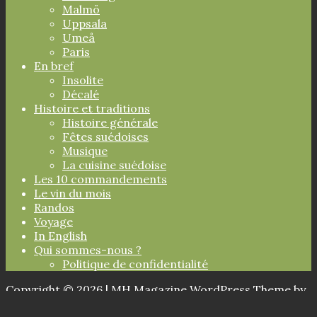
Malmö
Uppsala
Umeå
Paris
En bref
Insolite
Décalé
Histoire et traditions
Histoire générale
Fêtes suédoises
Musique
La cuisine suédoise
Les 10 commandements
Le vin du mois
Randos
Voyage
In English
Qui sommes-nous ?
Politique de confidentialité
Copyright © 2026 | MH Magazine WordPress Theme by
MH Themes