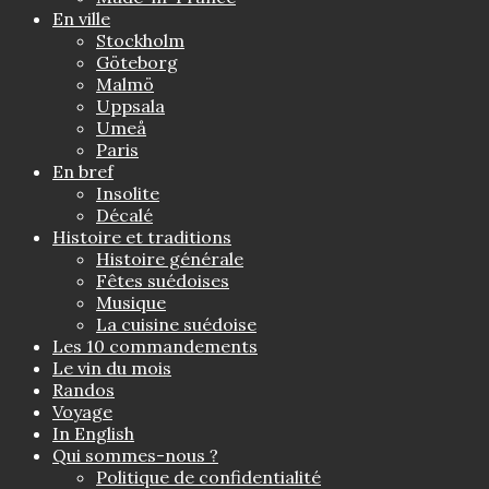
En ville
Stockholm
Göteborg
Malmö
Uppsala
Umeå
Paris
En bref
Insolite
Décalé
Histoire et traditions
Histoire générale
Fêtes suédoises
Musique
La cuisine suédoise
Les 10 commandements
Le vin du mois
Randos
Voyage
In English
Qui sommes-nous ?
Politique de confidentialité