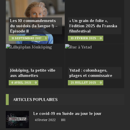
Les 10 commandements
« Un grain de folie »,
du suédois (la langue !) –
l’édition 2025 du Franska
Épisode ΙΙ
filmfestival
11 SEPTEMBRE 2017
1
13 FÉVRIER 2025
0
Jönköping, la petite ville
Ystad : colombages,
aux allumettes
plages et commissaire
6 AVRIL 2021
0
21 JUILLET 2025
0
ARTICLES POPULAIRES
Le covid-19 en Suède au jour le jour
4 février 2022
181