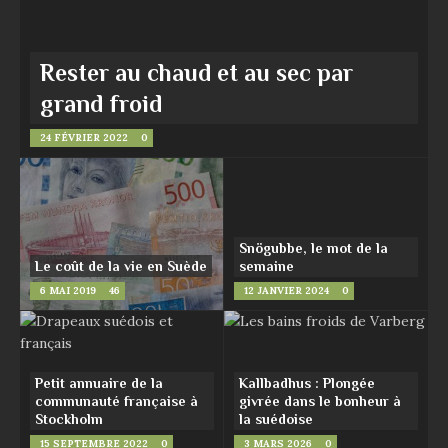
Rester au chaud et au sec par
grand froid
24 FÉVRIER 2022
0
Snögubbe, le mot de la
Le coût de la vie en Suède
semaine
6 MAI 2019
46
12 JANVIER 2024
0
Petit annuaire de la
Kallbadhus : Plongée
communauté française à
givrée dans le bonheur à
Stockholm
la suédoise
15 SEPTEMBRE 2022
0
3 MARS 2026
0