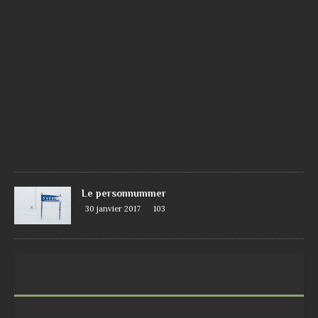
e
7
j
u
i
n
2
0
1
7
1
0
9
Le personnummer
30 janvier 2017
103