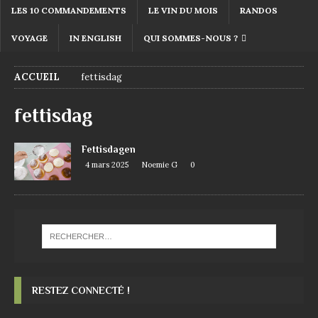
LES 10 COMMANDEMENTS
LE VIN DU MOIS
RANDOS
VOYAGE
IN ENGLISH
QUI SOMMES-NOUS ?
ACCUEIL
fettisdag
fettisdag
Fettisdagen
4 mars 2025
Noemie G
0
RESTEZ CONNECTÉ !