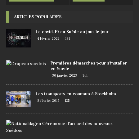
ARTICLES POPULAIRES
Le covid-19 en Suède au jour le jour
4 février 2022
181
Premières démarches pour s’installer
en Suède
30 janvier 2023
144
Les transports en commun à Stockholm
8 février 2017
125
D
e
m