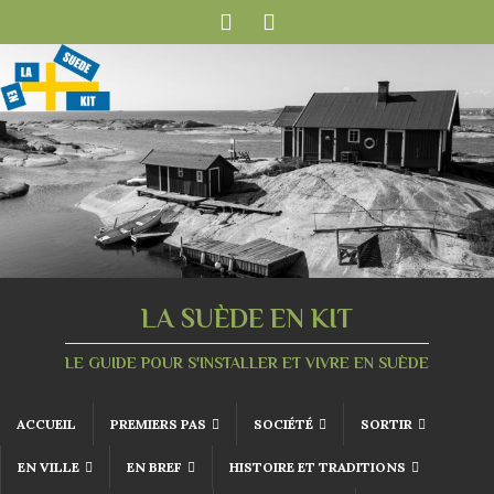
LA SUÈDE EN KIT
LE GUIDE POUR S'INSTALLER ET VIVRE EN SUÈDE
ACCUEIL
PREMIERS PAS
SOCIÉTÉ
SORTIR
EN VILLE
EN BREF
HISTOIRE ET TRADITIONS