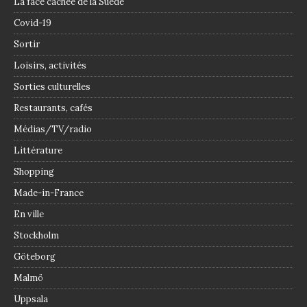
La face cachée de la Suède
Covid-19
Sortir
Loisirs, activités
Sorties culturelles
Restaurants, cafés
Médias/TV/radio
Littérature
Shopping
Made-in-France
En ville
Stockholm
Göteborg
Malmö
Uppsala