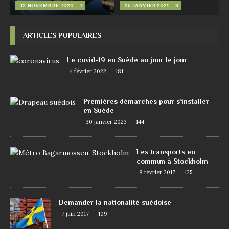
12 NOVEMBRE 2020
4
25 JANVIER 2021
3
ARTICLES POPULAIRES
Le covid-19 en Suède au jour le jour
4 février 2022
181
Premières démarches pour s’installer
en Suède
30 janvier 2023
144
Les transports en
commun à Stockholm
8 février 2017
125
Demander la nationalité suédoise
7 juin 2017
109