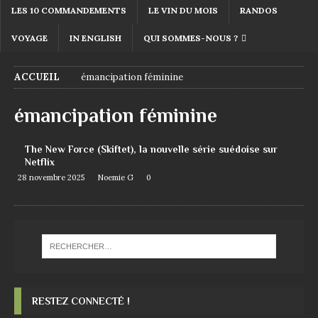
LES 10 COMMANDEMENTS
LE VIN DU MOIS
RANDOS
VOYAGE
IN ENGLISH
QUI SOMMES-NOUS ?
ACCUEIL
émancipation féminine
émancipation féminine
The New Force (Skiftet), la nouvelle série suédoise sur
Netflix
28 novembre 2025
Noemie G
0
RESTEZ CONNECTÉ !