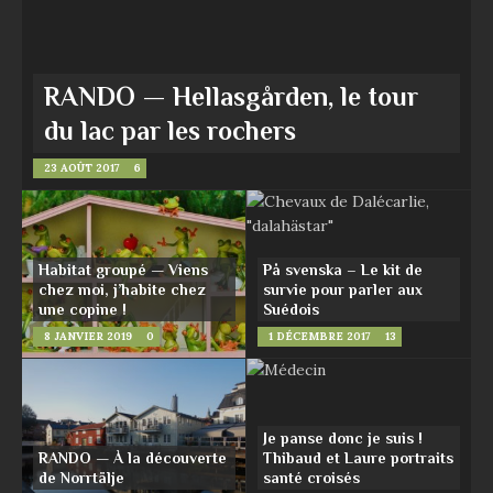
RANDO — Hellasgården, le tour
du lac par les rochers
23 AOÛT 2017
6
Habitat groupé — Viens
På svenska – Le kit de
chez moi, j’habite chez
survie pour parler aux
une copine !
Suédois
8 JANVIER 2019
0
1 DÉCEMBRE 2017
13
Je panse donc je suis !
RANDO — À la découverte
Thibaud et Laure portraits
de Norrtälje
santé croisés