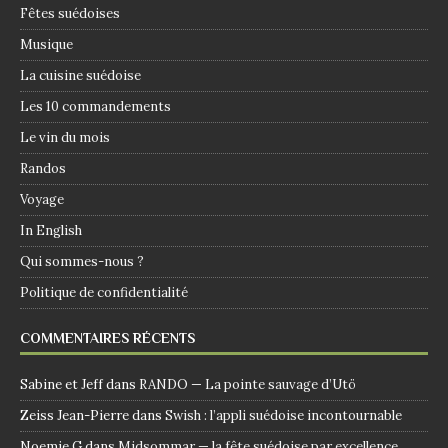
Fêtes suédoises
Musique
La cuisine suédoise
Les 10 commandements
Le vin du mois
Randos
Voyage
In English
Qui sommes-nous ?
Politique de confidentialité
COMMENTAIRES RÉCENTS
Sabine et Jeff
dans
RANDO — La pointe sauvage d’Utö
Zeiss Jean-Pierre
dans
Swish : l’appli suédoise incontournable
Noemie G
dans
Midsommar — la fête suédoise par excellence