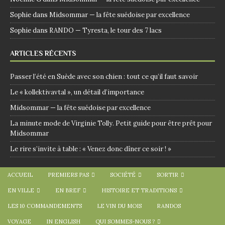
Sophie
dans
Midsommar — la fête suédoise par excellence
Sophie
dans
RANDO — Tyresta, le tour des 7 lacs
ARTICLES RÉCENTS
Passer l’été en Suède avec son chien : tout ce qu’il faut savoir
Le « kollektivavtal », un détail d’importance
Midsommar — la fête suédoise par excellence
La minute mode de Virginie Tolly. Petit guide pour être prêt pour
Midsommar
Le rire s’invite à table : « Venez donc dîner ce soir ! »
ACCUEIL
PREMIERS PAS
SOCIÉTÉ
SORTIR
EN VILLE
EN BREF
HISTOIRE ET TRADITIONS
LES 10 COMMANDEMENTS
LE VIN DU MOIS
RANDOS
VOYAGE
IN ENGLISH
QUI SOMMES-NOUS ?