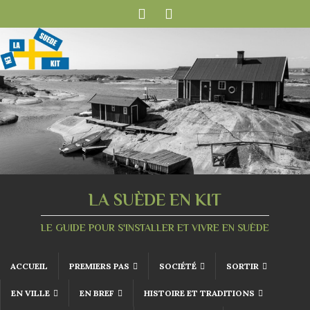
LA SUÈDE EN KIT
LE GUIDE POUR S'INSTALLER ET VIVRE EN SUÈDE
ACCUEIL
PREMIERS PAS
SOCIÉTÉ
SORTIR
EN VILLE
EN BREF
HISTOIRE ET TRADITIONS