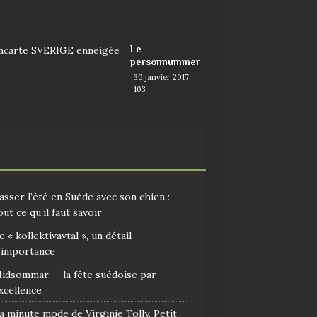
9
Le
personnummer
30 janvier 2017
103
asser l’été en Suède avec son chien :
out ce qu’il faut savoir
e « kollektivavtal », un détail
’importance
idsommar — la fête suédoise par
xcellence
a minute mode de Virginie Tolly. Petit