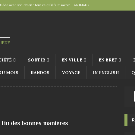
Suède avec son chien : tout ce qu’il faut savoir
ANIMAUX
tal », un détail d’importance
TRAVAILLER
fête suédoise par excellence
FÊTES SUÉDOISES
de Virginie Tolly. Petit guide pour être prêt pour Midsommar
FÊTES
SUÈDE
à table : « Venez donc dîner ce soir ! »
EN VILLE
CIÉTÉ
SORTIR
EN VILLE
EN BREF
 DU MOIS
RANDOS
VOYAGE
IN ENGLISH
Q
R
a fin des bonnes manières