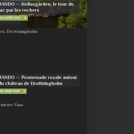
RANDO — Hellasgården, le tour du
lac par les rochers
23 AOÛT 2017
6
RANDO — Promenade royale autour
du château de Drottningholm
25 JUIN 2018
3