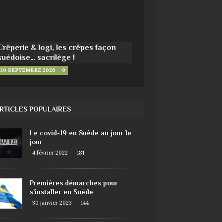
Crêperie & logi, les crêpes façon
suédoise… sacrilège !
30 SEPTEMBRE 2020
0
RTICLES POPULAIRES
Le covid-19 en Suède au jour le
jour
4 février 2022
181
Premières démarches pour
s’installer en Suède
30 janvier 2023
144