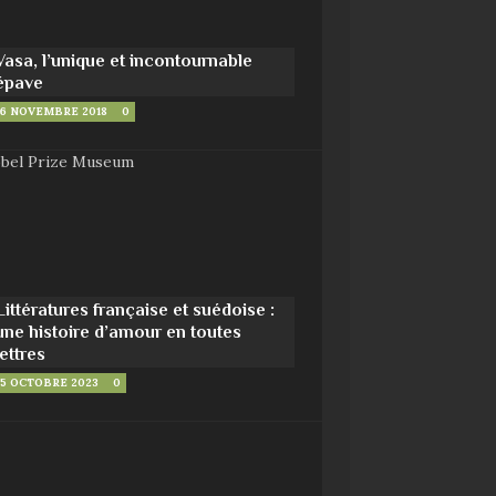
Vasa, l’unique et incontournable
épave
6 NOVEMBRE 2018
0
Littératures française et suédoise :
une histoire d’amour en toutes
lettres
5 OCTOBRE 2023
0