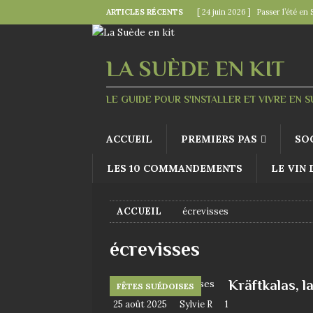
ARTICLES RÉCENTS
[ 24 juin 2026 ]
Passer l’été en 
[ 22 juin 2026 ]
Le « kollektivav
[ 18 juin 2026 ]
Midsommar — la 
LA SUÈDE EN KIT
[ 15 juin 2026 ]
La minute mode 
LE GUIDE POUR S'INSTALLER ET VIVRE EN 
SUÉDOISES
[ 6 juin 2026 ]
Le rire s’invite 
ACCUEIL
PREMIERS PAS
SO
LES 10 COMMANDEMENTS
LE VIN
ACCUEIL
écrevisses
écrevisses
Kräftkalas, l
FÊTES SUÉDOISES
25 août 2025
Sylvie R
1