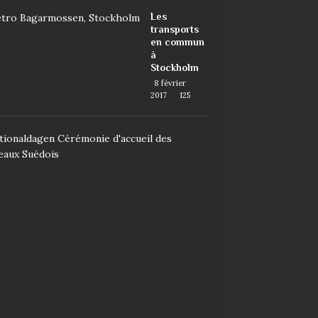
Les
transports
en commun
à
Stockholm
8 février
2017
125
D
e
m
a
n
d
e
r
l
a
n
a
t
i
o