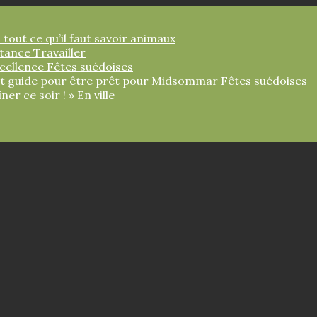
 tout ce qu’il faut savoir
animaux
ortance
Travailler
xcellence
Fêtes suédoises
tit guide pour être prêt pour Midsommar
Fêtes suédoises
îner ce soir ! »
En ville