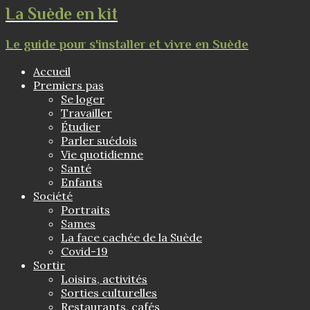
La Suède en kit
Le guide pour s'installer et vivre en Suède
Accueil
Premiers pas
Se loger
Travailler
Étudier
Parler suédois
Vie quotidienne
Santé
Enfants
Société
Portraits
Sames
La face cachée de la Suède
Covid-19
Sortir
Loisirs, activités
Sorties culturelles
Restaurants, cafés