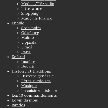
Médias/TV/radio
Littérature
Shopping
Made-in-France
En ville
Stockholm
Göteborg
Malmö
Uppsala
Umeå
Paris
En bref
Insolite
Décalé
Histoire et traditions
Histoire générale
Fêtes suédoises
Musique
La cuisine suédoise
Les 10 commandements
Le vin du mois
Randos