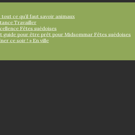
 tout ce qu’il faut savoir
animaux
ortance
Travailler
xcellence
Fêtes suédoises
tit guide pour être prêt pour Midsommar
Fêtes suédoises
îner ce soir ! »
En ville