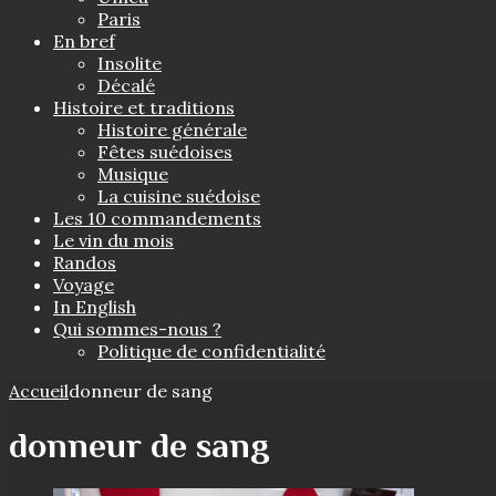
Paris
En bref
Insolite
Décalé
Histoire et traditions
Histoire générale
Fêtes suédoises
Musique
La cuisine suédoise
Les 10 commandements
Le vin du mois
Randos
Voyage
In English
Qui sommes-nous ?
Politique de confidentialité
Accueil
donneur de sang
donneur de sang