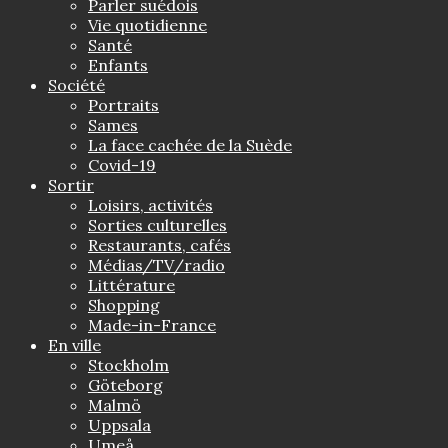
Parler suédois
Vie quotidienne
Santé
Enfants
Société
Portraits
Sames
La face cachée de la Suède
Covid-19
Sortir
Loisirs, activités
Sorties culturelles
Restaurants, cafés
Médias/TV/radio
Littérature
Shopping
Made-in-France
En ville
Stockholm
Göteborg
Malmö
Uppsala
Umeå