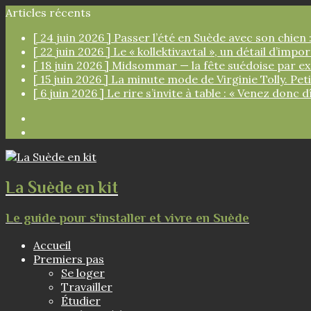
Articles récents
[ 24 juin 2026 ]
Passer l’été en Suède avec son chien :
[ 22 juin 2026 ]
Le « kollektivavtal », un détail d’imp
[ 18 juin 2026 ]
Midsommar — la fête suédoise par e
[ 15 juin 2026 ]
La minute mode de Virginie Tolly. Pe
[ 6 juin 2026 ]
Le rire s’invite à table : « Venez donc d
Facebook
Instagram
La Suède en kit
Le guide pour s'installer et vivre en Suède
Accueil
Premiers pas
Se loger
Travailler
Étudier