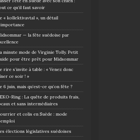
asser l’été en Suède avec son chien :
out ce qu’il faut savoir
e « kollektivavtal », un détail
’importance
idsommar — la fête suédoise par
xcellence
a minute mode de Virginie Tolly. Petit
uide pour être prêt pour Midsommar
e rire s’invite à table : « Venez donc
îner ce soir ! »
e 6 juin, mais qu’est-ce qu’on fête ?
EKO-Ring : La quête de produits frais,
ocaux et sans intermédiaires
ourrier et colis en Suède : mode
’emploi
es élections législatives suédoises