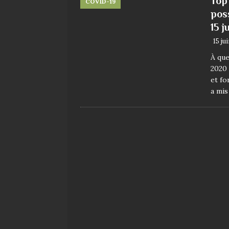
Top
COVID-19
pos
15 j
15 ju
À que
2020 
et fo
a mis