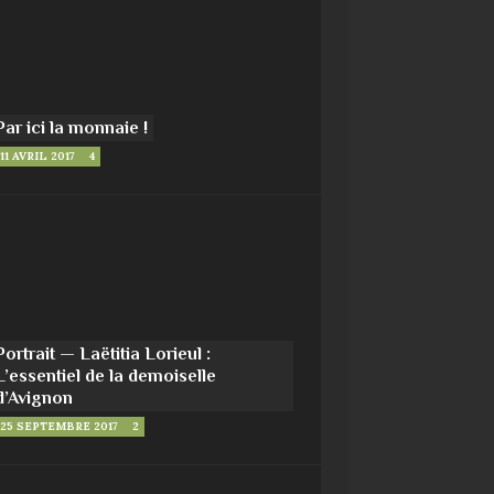
Par ici la monnaie !
11 AVRIL 2017
4
Portrait — Laëtitia Lorieul :
L’essentiel de la demoiselle
d’Avignon
25 SEPTEMBRE 2017
2