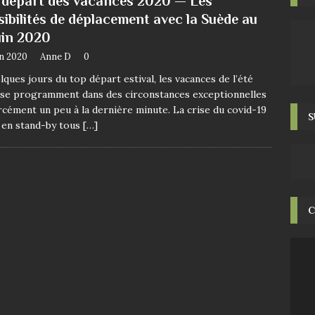
 départ des vacances 2020 — Les
sibilités de déplacement avec la Suède au
uin 2020
in 2020
Anne D
0
lques jours du top départ estival, les vacances de l’été
se programment dans des circonstances exceptionnelles
rcément un peu à la dernière minute. La crise du covid-19
S
 en stand-by tous
[…]
C