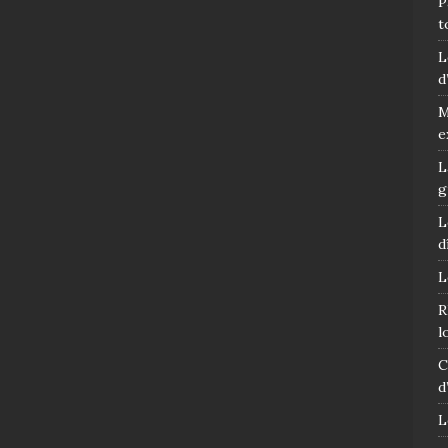
P
t
L
d
M
e
L
g
L
d
L
R
l
C
d
L