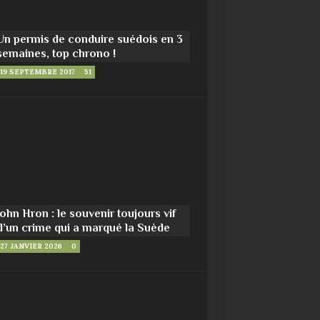
Un permis de conduire suédois en 3
semaines, top chrono !
19 SEPTEMBRE 2017
51
John Hron : le souvenir toujours vif
d’un crime qui a marqué la Suède
27 JANVIER 2026
0