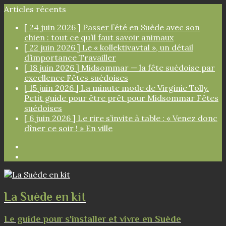
Articles récents
[ 24 juin 2026 ]
Passer l’été en Suède avec son
chien : tout ce qu’il faut savoir
animaux
[ 22 juin 2026 ]
Le « kollektivavtal », un détail
d’importance
Travailler
[ 18 juin 2026 ]
Midsommar — la fête suédoise par
excellence
Fêtes suédoises
[ 15 juin 2026 ]
La minute mode de Virginie Tolly.
Petit guide pour être prêt pour Midsommar
Fêtes
suédoises
[ 6 juin 2026 ]
Le rire s’invite à table : « Venez donc
dîner ce soir ! »
En ville
Facebook
Instagram
La Suède en kit
Le guide pour s'installer et vivre en Suède