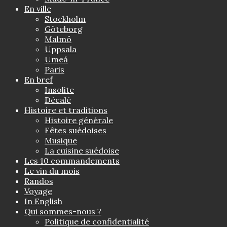
En ville
Stockholm
Göteborg
Malmö
Uppsala
Umeå
Paris
En bref
Insolite
Décalé
Histoire et traditions
Histoire générale
Fêtes suédoises
Musique
La cuisine suédoise
Les 10 commandements
Le vin du mois
Randos
Voyage
In English
Qui sommes-nous ?
Politique de confidentialité