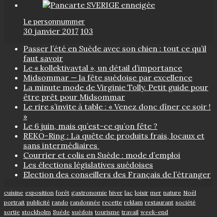
Le personnummer
30 janvier 2017
103
Passer l’été en Suède avec son chien : tout ce qu’il
faut savoir
Le « kollektivavtal », un détail d’importance
Midsommar — la fête suédoise par excellence
La minute mode de Virginie Tolly. Petit guide pour
être prêt pour Midsommar
Le rire s’invite à table : « Venez donc dîner ce soir !
»
Le 6 juin, mais qu’est-ce qu’on fête ?
REKO-Ring : La quête de produits frais, locaux et
sans intermédiaires
Courrier et colis en Suède : mode d’emploi
Les élections législatives suédoises
Election des conseillers des Français de l’étranger
cuisine
exposition
forêt
gastronomie
hiver
lac
loisir
mer
nature
Noël
portrait
publicité
rando
randonnée
recette
reklam
restaurant
société
sortie
stockholm
Suède
suédois
tourisme
travail
week-end