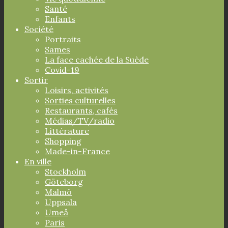
Santé
Enfants
Société
Portraits
Sames
La face cachée de la Suède
Covid-19
Sortir
Loisirs, activités
Sorties culturelles
Restaurants, cafés
Médias/TV/radio
Littérature
Shopping
Made-in-France
En ville
Stockholm
Göteborg
Malmö
Uppsala
Umeå
Paris