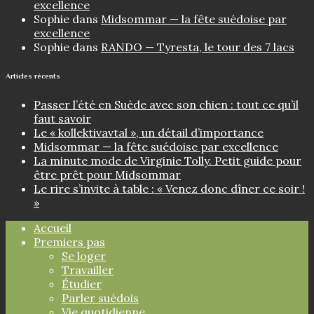
excellence
Sophie
dans
Midsommar — la fête suédoise par
excellence
Sophie
dans
RANDO — Tyresta, le tour des 7 lacs
Articles récents
Passer l’été en Suède avec son chien : tout ce qu’il
faut savoir
Le « kollektivavtal », un détail d’importance
Midsommar — la fête suédoise par excellence
La minute mode de Virginie Tolly. Petit guide pour
être prêt pour Midsommar
Le rire s’invite à table : « Venez donc dîner ce soir !
»
Accueil
Premiers pas
Se loger
Travailler
Étudier
Parler suédois
Vie quotidienne