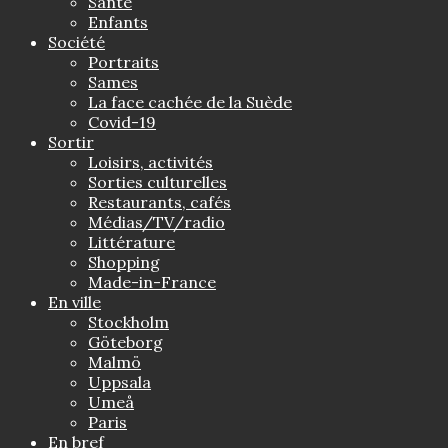
Santé
Enfants
Société
Portraits
Sames
La face cachée de la Suède
Covid-19
Sortir
Loisirs, activités
Sorties culturelles
Restaurants, cafés
Médias/TV/radio
Littérature
Shopping
Made-in-France
En ville
Stockholm
Göteborg
Malmö
Uppsala
Umeå
Paris
En bref