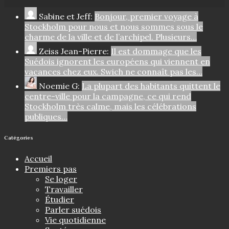
Sabine et Jeff:
Bonjour, premier voyage à
Stockholm pour nous et nous sommes sous le
charme de la ville et de l’archipel. Plusieurs…
Zeiss Jean-Pierre:
Il est dommage que les
Suédois ignorent les européens qui viennent en
vacances chez eux. Swich ne connaît pas les…
Noemie G:
La plupart des habitants quittent le
centre-ville pour la campagne, ce qui rend
Stockholm très calme, mais les célébrations
publiques…
Catégories
Accueil
Premiers pas
Se loger
Travailler
Étudier
Parler suédois
Vie quotidienne