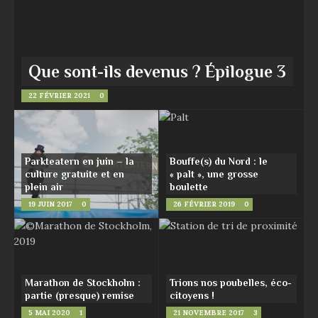
Que sont-ils devenus ? Épilogue 3
22 FÉVRIER 2021
0
Parkteatern en juin – la
Bouffe(s) du Nord : le
culture gratuite et en
« palt », une grosse
plein air
boulette
19 JUIN 2017
0
26 FÉVRIER 2019
0
Marathon de Stockholm :
Trions nos poubelles, éco-
partie (presque) remise
citoyens !
5 MAI 2020
1
21 NOVEMBRE 2017
3