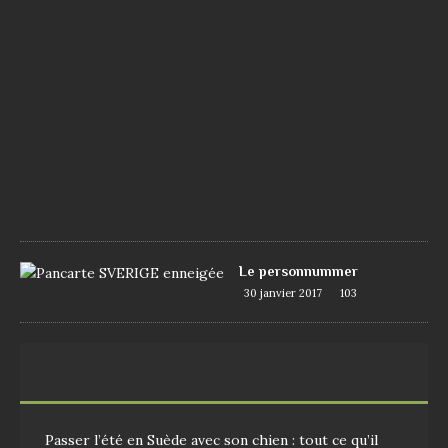
e
7
j
u
i
n
2
0
1
7
1
0
9
Le personnummer
30 janvier 2017
103
Passer l’été en Suède avec son chien : tout ce qu’il