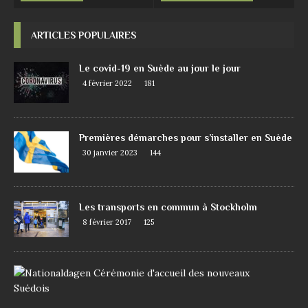
ARTICLES POPULAIRES
Le covid-19 en Suède au jour le jour
4 février 2022
181
Premières démarches pour s’installer en Suède
30 janvier 2023
144
Les transports en commun à Stockholm
8 février 2017
125
D
e
m