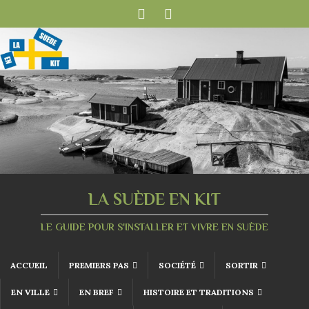
LA SUÈDE EN KIT
LE GUIDE POUR S'INSTALLER ET VIVRE EN SUÈDE
ACCUEIL
PREMIERS PAS
SOCIÉTÉ
SORTIR
EN VILLE
EN BREF
HISTOIRE ET TRADITIONS