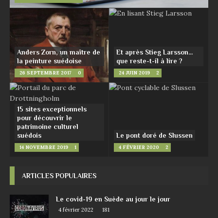
Anders Zorn, un maître de
Et après Stieg Larsson…
la peinture suédoise
que reste-t-il à lire ?
26 SEPTEMBRE 2017
0
24 JUIN 2019
2
15 sites exceptionnels
pour découvrir le
patrimoine culturel
suédois
Le pont doré de Slussen
14 NOVEMBRE 2019
1
4 FÉVRIER 2020
2
ARTICLES POPULAIRES
Le covid-19 en Suède au jour le jour
4 février 2022
181