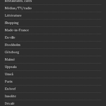
Restaurants, cafés
Médias/TV/radio
Littérature
Shopping
Made-in-France
En ville
Stockholm
Göteborg
Malmö
Uppsala
Umeå
Paris
En bref
Insolite
Décalé