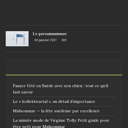
7
1
0
9
Le personnummer
30 janvier 2017
103
Passer l’été en Suède avec son chien : tout ce qu’il
faut savoir
Le « kollektivavtal », un détail d’importance
Midsommar — la fête suédoise par excellence
La minute mode de Virginie Tolly. Petit guide pour
être prêt pour Midsommar