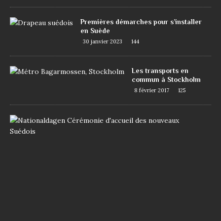
Premières démarches pour s’installer
en Suède
30 janvier 2023
144
Les transports en
commun à Stockholm
8 février 2017
125
D
e
m
a
n
d
e
r
l
a
n
a