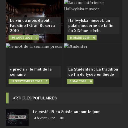
Le vin du mois d’août :
Hallwylska museet, un
Faustino I Gran Reserva
palais moderne de la fin
2010
du XIXème siècle
30 AOÛT 2021
0
14 MARS 2019
0
« precis », le mot de la
La Studenten : La tradition
semaine
de fin de lycée en Suède
13 SEPTEMBRE 2022
2
6 MAI 2026
0
ARTICLES POPULAIRES
Le covid-19 en Suède au jour le jour
4 février 2022
181