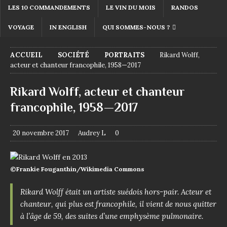
LES 10 COMMANDEMENTS
LE VIN DU MOIS
RANDOS
VOYAGE
IN ENGLISH
QUI SOMMES-NOUS ?
ACCUEIL
SOCIÉTÉ
PORTRAITS
Rikard Wolff,
acteur et chanteur francophile, 1958—2017
Rikard Wolff, acteur et chanteur
francophile, 1958—2017
20 novembre 2017
Audrey L
0
©Frankie Fouganthin/Wikimedia Commons
Rikard Wolff était un artiste suédois hors-pair. Acteur et
chanteur, qui plus est francophile, il vient de nous quitter
à l’âge de 59, des suites d’une emphysème pulmonaire.