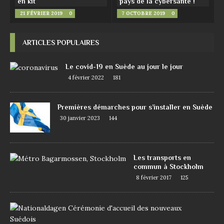
en kit
pays de la cybersanté !
21 FÉVRIER 2019
0
7 OCTOBRE 2019
0
ARTICLES POPULAIRES
Le covid-19 en Suède au jour le jour
4 février 2022
181
Premières démarches pour s’installer en Suède
30 janvier 2023
144
Les transports en
commun à Stockholm
8 février 2017
125
D
e