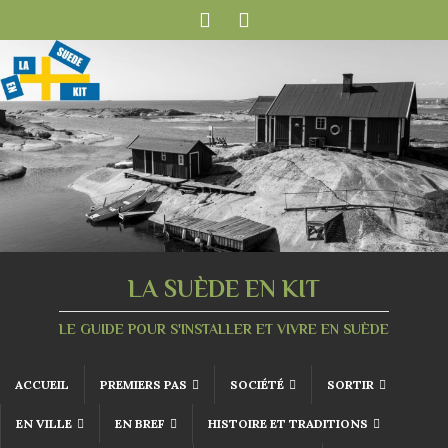
LA SUÈDE EN KIT
LE GUIDE POUR S'INSTALLER ET VIVRE EN SUÈDE
ACCUEIL
PREMIERS PAS
SOCIÉTÉ
SORTIR
EN VILLE
EN BREF
HISTOIRE ET TRADITIONS