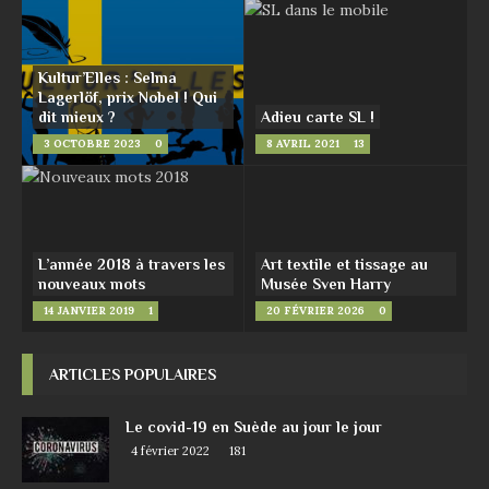
Kultur’Elles : Selma
Lagerlöf, prix Nobel ! Qui
dit mieux ?
Adieu carte SL !
3 OCTOBRE 2023
0
8 AVRIL 2021
13
L’année 2018 à travers les
Art textile et tissage au
nouveaux mots
Musée Sven Harry
14 JANVIER 2019
1
20 FÉVRIER 2026
0
ARTICLES POPULAIRES
Le covid-19 en Suède au jour le jour
4 février 2022
181