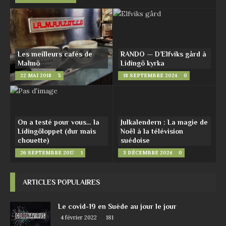
Les meilleurs cafés de
RANDO — D’Elfviks gård à
Malmö
Lidingö kyrka
22 MAI 2018
5
18 SEPTEMBRE 2024
0
On a testé pour vous… la
Julkalendern : La magie de
Lidingöloppet (dur mais
Noël à la télévision
chouette)
suédoise
26 SEPTEMBRE 2017
1
3 DÉCEMBRE 2024
0
ARTICLES POPULAIRES
Le covid-19 en Suède au jour le jour
4 février 2022
181