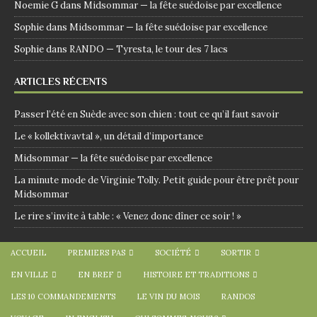
Noemie G
dans
Midsommar — la fête suédoise par excellence
Sophie
dans
Midsommar — la fête suédoise par excellence
Sophie
dans
RANDO — Tyresta, le tour des 7 lacs
ARTICLES RÉCENTS
Passer l’été en Suède avec son chien : tout ce qu’il faut savoir
Le « kollektivavtal », un détail d’importance
Midsommar — la fête suédoise par excellence
La minute mode de Virginie Tolly. Petit guide pour être prêt pour
Midsommar
Le rire s’invite à table : « Venez donc dîner ce soir ! »
ACCUEIL
PREMIERS PAS
SOCIÉTÉ
SORTIR
EN VILLE
EN BREF
HISTOIRE ET TRADITIONS
LES 10 COMMANDEMENTS
LE VIN DU MOIS
RANDOS