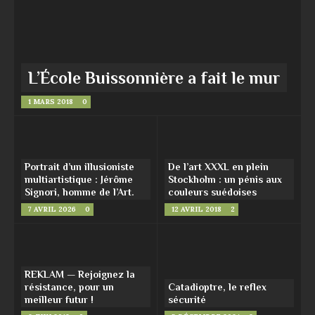
L’École Buissonnière a fait le mur
1 MARS 2018
0
Portrait d’un illusioniste
De l’art XXXL en plein
multiartistique : Jérôme
Stockholm : un pénis aux
Signori, homme de l’Art.
couleurs suédoises
7 AVRIL 2026
0
12 AVRIL 2018
2
REKLAM — Rejoignez la
résistance, pour un
Catadioptre, le reflex
meilleur futur !
sécurité