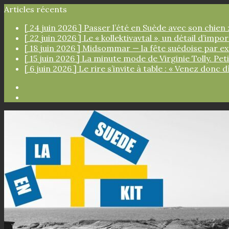
Articles récents
[ 24 juin 2026 ]
Passer l’été en Suède avec son chien :
[ 22 juin 2026 ]
Le « kollektivavtal », un détail d’imp
[ 18 juin 2026 ]
Midsommar — la fête suédoise par e
[ 15 juin 2026 ]
La minute mode de Virginie Tolly. Pe
[ 6 juin 2026 ]
Le rire s’invite à table : « Venez donc d
Facebook
Instagram