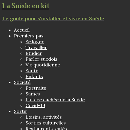
La Suède en kit
Le guide pour s'installer et vivre en Suède
Accueil
Premiers pas
Se loger
Travailler
Étudier
Parler suédois
Vie quotidienne
Santé
Enfants
Société
Portraits
Sames
La face cachée de la Suède
Covid-19
Sortir
Loisirs, activités
Sorties culturelles
Restaurants, cafés