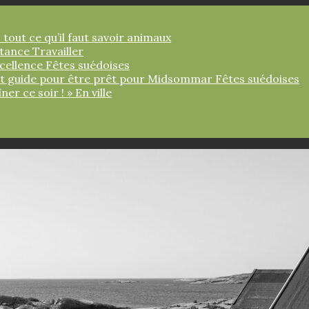
 tout ce qu’il faut savoir
animaux
ortance
Travailler
xcellence
Fêtes suédoises
tit guide pour être prêt pour Midsommar
Fêtes suédoises
îner ce soir ! »
En ville