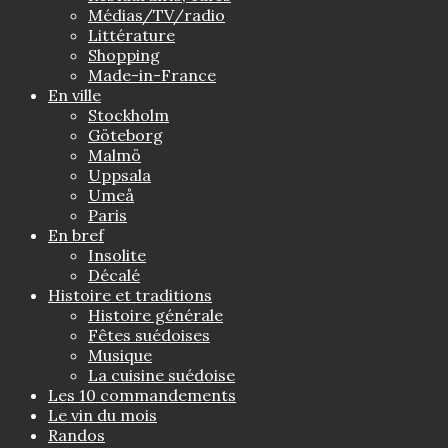
Médias/TV/radio
Littérature
Shopping
Made-in-France
En ville
Stockholm
Göteborg
Malmö
Uppsala
Umeå
Paris
En bref
Insolite
Décalé
Histoire et traditions
Histoire générale
Fêtes suédoises
Musique
La cuisine suédoise
Les 10 commandements
Le vin du mois
Randos