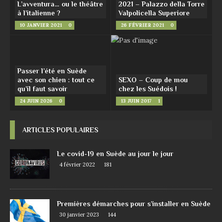
L’avventura… ou le théâtre
2021 – Palazzo della Torre
à l’italienne ?
Valpolicella Superiore
10 JANVIER 2021
0
26 FÉVRIER 2021
0
Passer l’été en Suède
avec son chien : tout ce
SEXO – Coup de mou
qu’il faut savoir
chez les Suédois !
24 JUIN 2026
0
13 JUIN 2017
1
ARTICLES POPULAIRES
Le covid-19 en Suède au jour le jour
4 février 2022
181
Premières démarches pour s’installer en Suède
30 janvier 2023
144