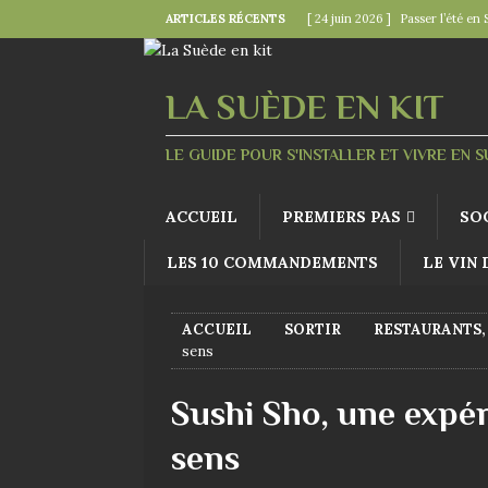
ARTICLES RÉCENTS
[ 24 juin 2026 ]
Passer l’été en 
[ 22 juin 2026 ]
Le « kollektivav
[ 18 juin 2026 ]
Midsommar — la 
LA SUÈDE EN KIT
[ 15 juin 2026 ]
La minute mode 
LE GUIDE POUR S'INSTALLER ET VIVRE EN 
SUÉDOISES
[ 6 juin 2026 ]
Le rire s’invite 
ACCUEIL
PREMIERS PAS
SO
LES 10 COMMANDEMENTS
LE VIN
ACCUEIL
SORTIR
RESTAURANTS,
sens
Sushi Sho, une expér
sens