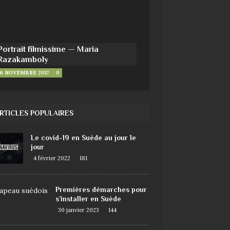
Portrait filmissime — Maria
Razakamboly
6 NOVEMBRE 2017
0
RTICLES POPULAIRES
Le covid-19 en Suède au jour le
jour
4 février 2022
181
Premières démarches pour
s’installer en Suède
30 janvier 2023
144