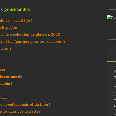
es gourmandes :
édoise… sacrilège !
n Espagne
 notre sélection de glaciers 2020 !
a Stan (pas que pour les touristes !)
blier ?
kea
P
 sur une île
t
kholm !
L
d
icain
M
du boeuf japonais et du thon !
e
invite dans vos assiettes
L