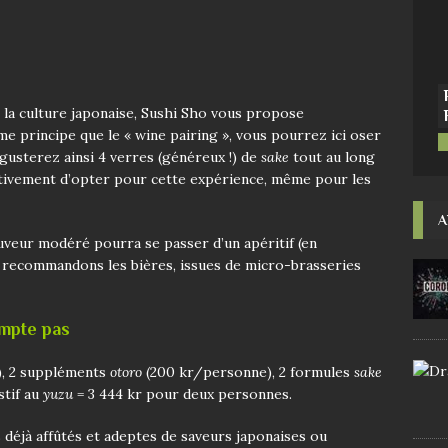
la culture japonaise, Sushi Sho vous propose
me principe que le « wine pairing », vous pourrez ici oser
égusterez ainsi 4 verres (généreux !) de
sake
tout au long
tivement d’opter pour cette expérience, même pour les
A
buveur modéré pourra se passer d’un apéritif (en
s recommandons les bières, issues de micro-brasseries
ompte pas
), 2 suppléments
otoro
(200 kr/personne), 2 formules
sake
estif au
yuzu
= 3 444 kr pour deux personnes.
s déjà affûtés et adeptes de saveurs japonaises ou