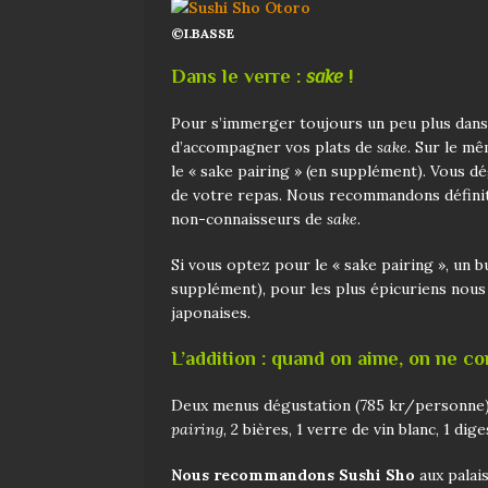
©I.BASSE
Dans le verre :
sake
!
Pour s’immerger toujours un peu plus dans 
d’accompagner vos plats de
sake
. Sur le mê
le « sake pairing » (en supplément). Vous d
de votre repas. Nous recommandons défini
non-connaisseurs de
sake
.
Si vous optez pour le « sake pairing », un 
supplément), pour les plus épicuriens nou
japonaises.
L’addition : quand on aime, on ne c
Deux menus dégustation (785 kr/personne
pairing
, 2 bières, 1 verre de vin blanc, 1 dig
Nous recommandons Sushi Sho
aux palai