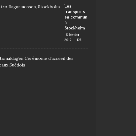
Les
transports
en commun
à
Stockholm
8 février
2017
125
D
e
m
a
n
d
e
r
l
a
n
a
t
i
o