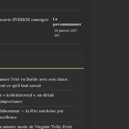
9
Le
personnummer
30 janvier 2017
103
asser l’été en Suède avec son chien :
out ce qu’il faut savoir
e « kollektivavtal », un détail
’importance
idsommar — la fête suédoise par
xcellence
a minute mode de Virginie Tolly. Petit