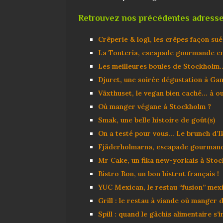
Retrouvez nos précédentes adress
Crêperie & logi, les crêpes façon su
La Tontería, escapade gourmande e
Les meilleures boules de Stockholm…
Djuret, une soirée dégustation à Gaml
Växthuset, le vegan bien caché… à ou
Où manger végane à Stockholm ?
Smak, une belle histoire de goût(s)
On a testé pour vous… Le brunch d’I
Fjäderholmarna, escapade gourmande
Mr Cake, un fika new-yorkais à Stoc
Bistro Bon, un bon bistrot français !
YUC Mexican, le restau “fusion” mex
Grill : le restau à viande où manger 
Spill : quand le gâchis alimentaire s’