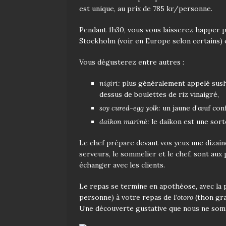
est unique, au prix de 785 kr/personne.
Pendant 1h30, vous vous laisserez happer p
Stockholm (voir en Europe selon certains) 
Vous dégusterez entre autres :
nigiri:
plus généralement appelé sushi
dessus de boulettes de riz vinaigré,
soy cured-egg yolk:
un jaune d’œuf conf
daikon mariné:
le daikon est une sorte
Le chef prépare devant vos yeux une dizaine
serveurs, le sommelier et le chef, sont aux 
échanger avec les clients.
Le repas se termine en apothéose, avec la 
personne) à votre repas de l’
otoro
(thon gra
Une découverte gustative que nous ne somm