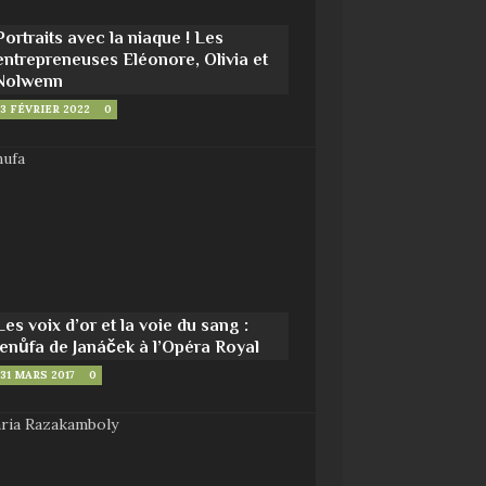
Portraits avec la niaque ! Les
entrepreneuses Eléonore, Olivia et
Nolwenn
3 FÉVRIER 2022
0
Les voix d’or et la voie du sang :
Jenůfa de Janáček à l’Opéra Royal
31 MARS 2017
0