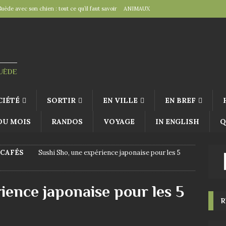
Suède avec son chien : tout ce qu’il faut savoir
ANIMAUX
tal », un détail d’importance
TRAVAILLER
fête suédoise par excellence
FÊTES SUÉDOISES
de Virginie Tolly. Petit guide pour être prêt pour Midsommar
FÊTES
SUÈDE
à table : « Venez donc dîner ce soir ! »
EN VILLE
CIÉTÉ
SORTIR
EN VILLE
EN BREF
 DU MOIS
RANDOS
VOYAGE
IN ENGLISH
Q
 CAFÉS
Sushi Sho, une expérience japonaise pour les 5
ience japonaise pour les 5
R