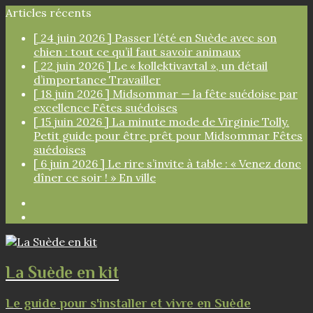
Articles récents
[ 24 juin 2026 ]
Passer l’été en Suède avec son
chien : tout ce qu’il faut savoir
animaux
[ 22 juin 2026 ]
Le « kollektivavtal », un détail
d’importance
Travailler
[ 18 juin 2026 ]
Midsommar — la fête suédoise par
excellence
Fêtes suédoises
[ 15 juin 2026 ]
La minute mode de Virginie Tolly.
Petit guide pour être prêt pour Midsommar
Fêtes
suédoises
[ 6 juin 2026 ]
Le rire s’invite à table : « Venez donc
dîner ce soir ! »
En ville
Facebook
Instagram
La Suède en kit
Le guide pour s'installer et vivre en Suède