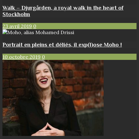
Walk – Djurgården, a royal walk in the heart of
Stockholm
23 avril 2019
0
Portrait en pleins et déliés, il exp(l)ose Moho !
10 octobre 2019
0