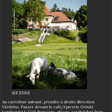
©F.EDDE
Au carrefour suivant, prendre à droite direction
Värdshus
. Passer devant le café/épicerie
Grinda
Lanthandel & Café
(boissons, glaces, sandwiches frais,