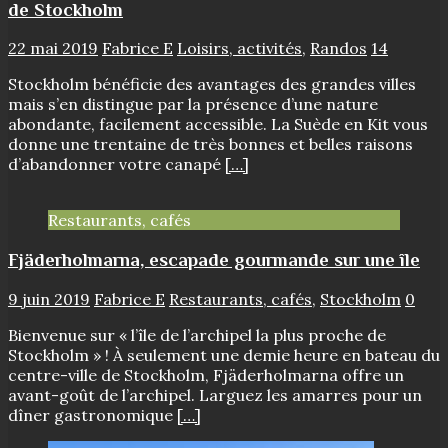
de Stockholm
22 mai 2019
Fabrice E
Loisirs, activités
,
Randos
14
Stockholm bénéficie des avantages des grandes villes
mais s’en distingue par la présence d’une nature
abondante, facilement accessible. La Suède en Kit vous
donne une trentaine de très bonnes et belles raisons
d’abandonner votre canapé
[…]
Restaurants, cafés
Fjäderholmarna, escapade gourmande sur une île
9 juin 2019
Fabrice E
Restaurants, cafés
,
Stockholm
0
Bienvenue sur « l’île de l’archipel la plus proche de
Stockholm » ! À seulement une demie heure en bateau du
centre-ville de Stockholm, Fjäderholmarna offre un
avant-goût de l’archipel. Larguez les amarres pour un
dîner gastronomique
[…]