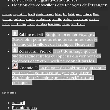
Election des conseillers des Français de l’étranger
cuisine
exposition
forêt
gastronomie
hiver
lac
loisir
mer
nature
Noël
portrait
publicité
rando
randonnée
recette
reklam
restaurant
société
sortie
stockholm
Suède
suédois
tourisme
travail
week-end
Sabine et Jeff:
Bonjour, premier voyage à
Stockholm pour nous et nous sommes sous le
charme de la ville et de l’archipel. Plusieurs…
Zeiss Jean-Pierre:
Il est dommage que les
Suédois ignorent les européens qui viennent en
vacances chez eux. Swich ne connaît pas les…
Noemie G:
La plupart des habitants quittent le
centre-ville pour la campagne, ce qui rend
Stockholm très calme, mais les célébrations
publiques…
Catégories
Accueil
Premiers pas