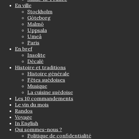
En ville
Stockholm
Göteborg
Malmö
Uppsala
Umeå
Paris
En bref
Insolite
Décalé
Histoire et traditions
Histoire générale
Fêtes suédoises
Musique
La cuisine suédoise
Les 10 commandements
Le vin du mois
Randos
Voyage
In English
Qui sommes-nous ?
Politique de confidentialité