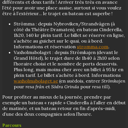
différents et deux tarifs ! Arriver très très en avance
l’été pour avoir une place assise, surtout si vous voulez
être à l’extérieur… le trajet en bateau est superbe !
Strömma : depuis Nybroviken/Strandvägen (à
côté du Théâtre Dramaten), en bateau Cinderella,
1h20, 140 kr plein tarif. Le billet se réserve en ligne,
s’achète au guichet sur le quai, ou à bord.
Informations et réservation
stromma.com
.
Vaxholmsbolaget : depuis Strömkajen (devant le
Grand Hôtel), le trajet dure de 1h40 à 2h10 selon
l’horaire choisi et le nombre de ports desservis.
Plus long, mais moins cher avec un billet à 95 kr en
plein tarif. Le billet s’achète à bord. Informations
waxholmsbolaget.se
(en suédois, entrer
Strömkajen
pour
resa från
et
Södra Grinda
pour
resa till
).
Pour profiter au mieux de la journée, prendre par
exemple un bateau « rapide » Cinderella à l’aller en début
de matinée, et un bateau retour en fin d’après-midi,
d’une des deux compagnies selon l’heure.
Parcours