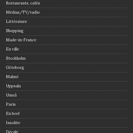
Restaurants, cafés
Médias/TV/radio
Littérature
Shopping
Made-in-France
En ville
Stockholm
Göteborg
Malmö
Uppsala
Umeå
Paris
En bref
Insolite
Décalé