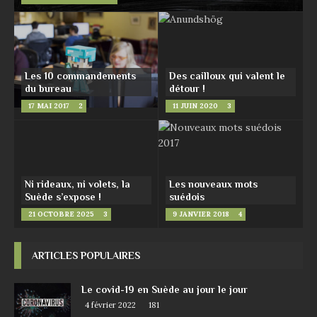
Les 10 commandements
Des cailloux qui valent le
du bureau
détour !
17 MAI 2017
2
11 JUIN 2020
3
Ni rideaux, ni volets, la
Les nouveaux mots
Suède s’expose !
suédois
21 OCTOBRE 2025
3
9 JANVIER 2018
4
ARTICLES POPULAIRES
Le covid-19 en Suède au jour le jour
4 février 2022
181