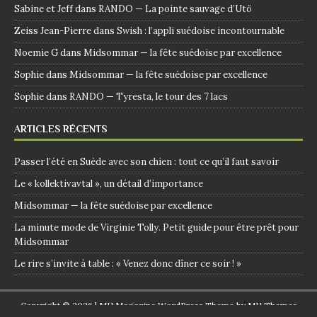
Sabine et Jeff
dans
RANDO — La pointe sauvage d’Utö
Zeiss Jean-Pierre
dans
Swish : l’appli suédoise incontournable
Noemie G
dans
Midsommar — la fête suédoise par excellence
Sophie
dans
Midsommar — la fête suédoise par excellence
Sophie
dans
RANDO — Tyresta, le tour des 7 lacs
ARTICLES RÉCENTS
Passer l’été en Suède avec son chien : tout ce qu’il faut savoir
Le « kollektivavtal », un détail d’importance
Midsommar — la fête suédoise par excellence
La minute mode de Virginie Tolly. Petit guide pour être prêt pour
Midsommar
Le rire s’invite à table : « Venez donc dîner ce soir ! »
Copyright © 2026 | MH Magazine WordPress Theme by
MH Themes