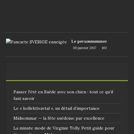
1
7
1
0
9
Le personnummer
30 janvier 2017
103
Passer l’été en Suède avec son chien : tout ce qu’il
faut savoir
Le « kollektivavtal », un détail d’importance
Midsommar — la fête suédoise par excellence
La minute mode de Virginie Tolly. Petit guide pour