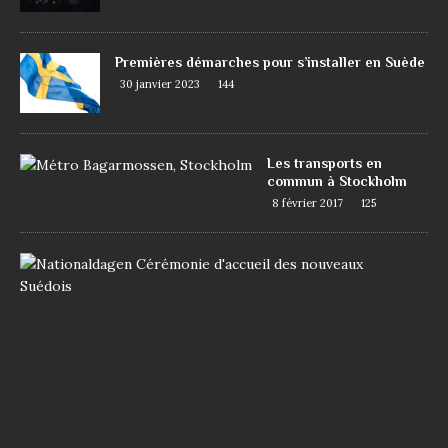
Premières démarches pour s’installer en Suède
30 janvier 2023
144
Les transports en
commun à Stockholm
8 février 2017
125
D
e
m
a
n
d
e
r
l
a
n