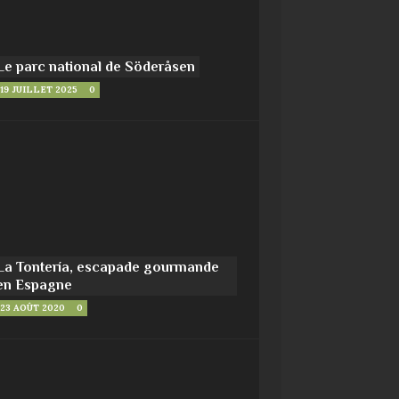
Le parc national de Söderåsen
19 JUILLET 2025
0
La Tontería, escapade gourmande
en Espagne
23 AOÛT 2020
0