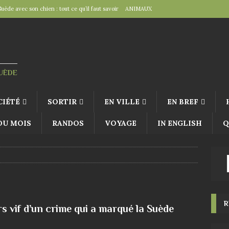
Suède avec son chien : tout ce qu’il faut savoir
ANIMAUX
tal », un détail d’importance
TRAVAILLER
fête suédoise par excellence
FÊTES SUÉDOISES
de Virginie Tolly. Petit guide pour être prêt pour Midsommar
FÊTES
SUÈDE
à table : « Venez donc dîner ce soir ! »
EN VILLE
CIÉTÉ
SORTIR
EN VILLE
EN BREF
 DU MOIS
RANDOS
VOYAGE
IN ENGLISH
Q
R
rs vif d’un crime qui a marqué la Suède