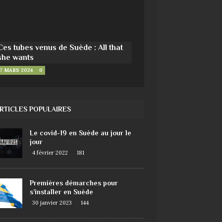
Ces tubes venus de Suède : All that
she wants
7 MARS 2024
0
RTICLES POPULAIRES
Le covid-19 en Suède au jour le
jour
4 février 2022
181
Premières démarches pour
s’installer en Suède
30 janvier 2023
144