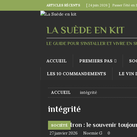
ARTICLES RÉCENTS
[ 24 juin 2026 ]
Passer l’été en 
[ 22 juin 2026 ]
Le « kollektivav
[ 18 juin 2026 ]
Midsommar — la 
LA SUÈDE EN KIT
[ 15 juin 2026 ]
La minute mode 
LE GUIDE POUR S'INSTALLER ET VIVRE EN 
SUÉDOISES
[ 6 juin 2026 ]
Le rire s’invite 
ACCUEIL
PREMIERS PAS
SO
LES 10 COMMANDEMENTS
LE VIN
ACCUEIL
intégrité
intégrité
John Hron : le souvenir toujou
SOCIÉTÉ
27 janvier 2026
Noemie G
0