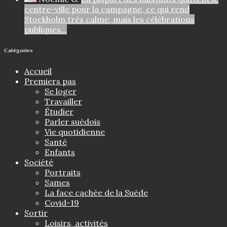
centre-ville pour la campagne, ce qui rend
Stockholm très calme, mais les célébrations
publiques…
Catégories
Accueil
Premiers pas
Se loger
Travailler
Étudier
Parler suédois
Vie quotidienne
Santé
Enfants
Société
Portraits
Sames
La face cachée de la Suède
Covid-19
Sortir
Loisirs, activités