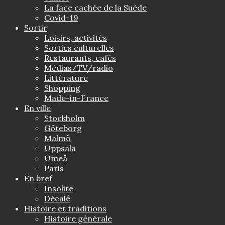
La face cachée de la Suède
Covid-19
Sortir
Loisirs, activités
Sorties culturelles
Restaurants, cafés
Médias/TV/radio
Littérature
Shopping
Made-in-France
En ville
Stockholm
Göteborg
Malmö
Uppsala
Umeå
Paris
En bref
Insolite
Décalé
Histoire et traditions
Histoire générale