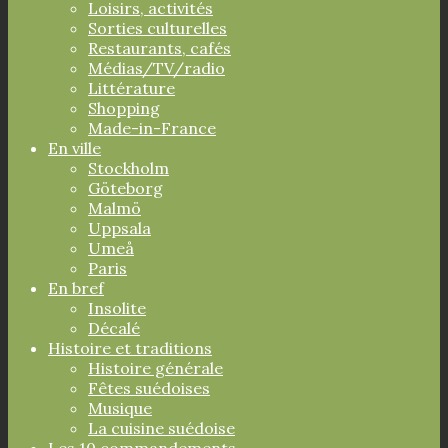
Loisirs, activités
Sorties culturelles
Restaurants, cafés
Médias/TV/radio
Littérature
Shopping
Made-in-France
En ville
Stockholm
Göteborg
Malmö
Uppsala
Umeå
Paris
En bref
Insolite
Décalé
Histoire et traditions
Histoire générale
Fêtes suédoises
Musique
La cuisine suédoise
Les 10 commandements