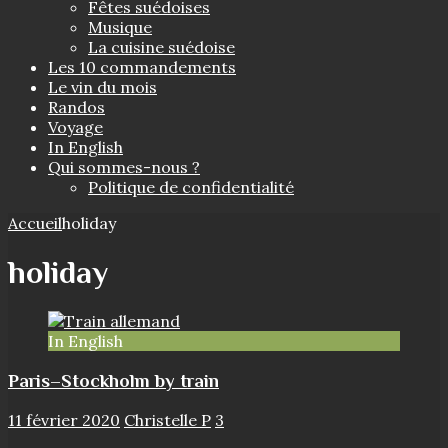
Fêtes suédoises
Musique
La cuisine suédoise
Les 10 commandements
Le vin du mois
Randos
Voyage
In English
Qui sommes-nous ?
Politique de confidentialité
Accueil
holiday
holiday
In English
Paris–Stockholm by train
11 février 2020
Christelle P
3