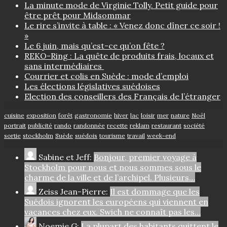
La minute mode de Virginie Tolly. Petit guide pour
être prêt pour Midsommar
Le rire s’invite à table : « Venez donc dîner ce soir !
»
Le 6 juin, mais qu’est-ce qu’on fête ?
REKO-Ring : La quête de produits frais, locaux et
sans intermédiaires
Courrier et colis en Suède : mode d’emploi
Les élections législatives suédoises
Election des conseillers des Français de l’étranger
cuisine
exposition
forêt
gastronomie
hiver
lac
loisir
mer
nature
Noël
portrait
publicité
rando
randonnée
recette
reklam
restaurant
société
sortie
stockholm
Suède
suédois
tourisme
travail
week-end
Sabine et Jeff:
Bonjour, premier voyage à
Stockholm pour nous et nous sommes sous le
charme de la ville et de l’archipel. Plusieurs…
Zeiss Jean-Pierre:
Il est dommage que les
Suédois ignorent les européens qui viennent en
vacances chez eux. Swich ne connaît pas les…
Noemie G:
La plupart des habitants quittent le