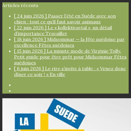
Articles récents
[ 24 juin 2026 ]
Passer l’été en Suède avec son
chien : tout ce qu’il faut savoir
animaux
[ 22 juin 2026 ]
Le « kollektivavtal », un détail
d’importance
Travailler
[ 18 juin 2026 ]
Midsommar — la fête suédoise par
excellence
Fêtes suédoises
[ 15 juin 2026 ]
La minute mode de Virginie Tolly.
Petit guide pour être prêt pour Midsommar
Fêtes
suédoises
[ 6 juin 2026 ]
Le rire s’invite à table : « Venez donc
dîner ce soir ! »
En ville
Facebook
Instagram