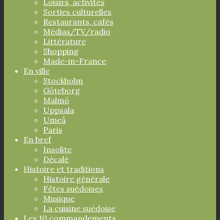
Loisirs, activités
Sorties culturelles
Restaurants, cafés
Médias/TV/radio
Littérature
Shopping
Made-in-France
En ville
Stockholm
Göteborg
Malmö
Uppsala
Umeå
Paris
En bref
Insolite
Décalé
Histoire et traditions
Histoire générale
Fêtes suédoises
Musique
La cuisine suédoise
Les 10 commandements