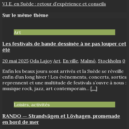
V.I.E. en Suède : retour d’expérience et conseils
Sur le même thème
Art
Les festivals de bande dessinée à ne pas louper cet
été
20 mai 2025
Oda Lajoy
Art
,
En ville
,
Malmö
,
Stockholm
0
Enfin les beaux jours sont arrivés et la Suède se réveille
enfin d’un long hiver ! Les événements, concerts, sorties
reprennent et une multitude de festivals s’ouvre à nous :
musique rock, jazz, art contemporain…
[…]
Loisirs, activités
RANDO — Strandvägen et Lövhagen, promenade
en bord de mer