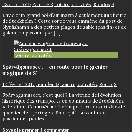
28 août 2019
Fabrice E
Loisirs, activités
,
Randos
4
Envie d’un grand bol d’air marin à seulement une heure
de Stockholm ? Cette sortie vous emmène du port de
Nynäshamn à des petites plages de sable (pas fin) et de
galets, en passant par
[…]
Loisirs, activités
Spårvägsmuseet – en route pour le grenier
magique de SL
12 février 2017
Jennifer D
Loisirs, activités
,
Sortir
2
Spårvägsmuseet, c’est quoi ? La vitrine de l’évolution
historique des transports en communs de Stockholm.
Attention ! Ce musée a déménagé et ré-ouvert dans le
quartier de Hjortagen. Pour qui ? Les enfants
passionnés par les
[…]
Soyez le premier à commenter