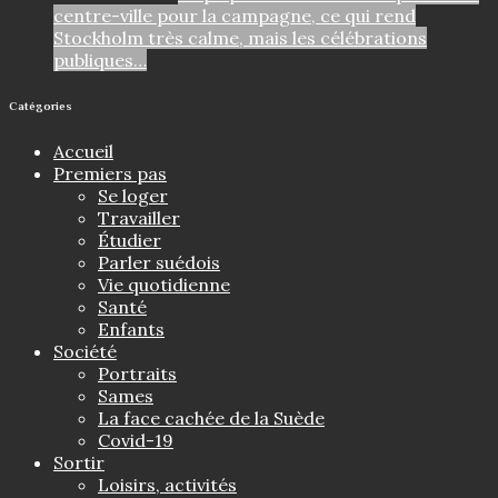
centre-ville pour la campagne, ce qui rend
Stockholm très calme, mais les célébrations
publiques…
Catégories
Accueil
Premiers pas
Se loger
Travailler
Étudier
Parler suédois
Vie quotidienne
Santé
Enfants
Société
Portraits
Sames
La face cachée de la Suède
Covid-19
Sortir
Loisirs, activités