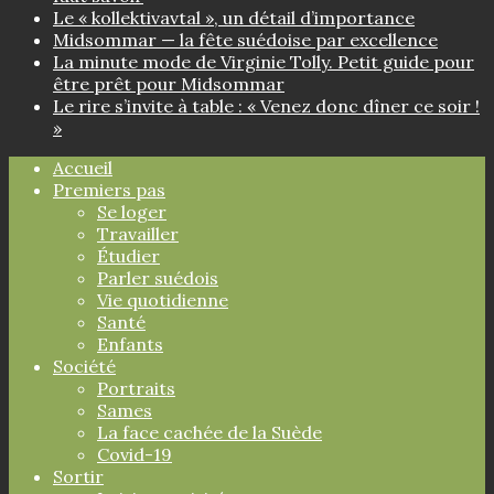
Le « kollektivavtal », un détail d’importance
Midsommar — la fête suédoise par excellence
La minute mode de Virginie Tolly. Petit guide pour
être prêt pour Midsommar
Le rire s’invite à table : « Venez donc dîner ce soir !
»
Accueil
Premiers pas
Se loger
Travailler
Étudier
Parler suédois
Vie quotidienne
Santé
Enfants
Société
Portraits
Sames
La face cachée de la Suède
Covid-19
Sortir