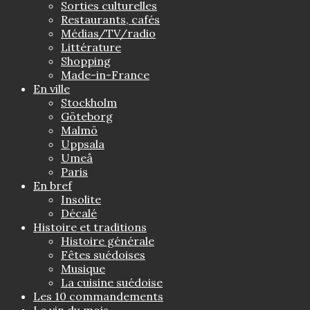
Sorties culturelles
Restaurants, cafés
Médias/TV/radio
Littérature
Shopping
Made-in-France
En ville
Stockholm
Göteborg
Malmö
Uppsala
Umeå
Paris
En bref
Insolite
Décalé
Histoire et traditions
Histoire générale
Fêtes suédoises
Musique
La cuisine suédoise
Les 10 commandements
Le vin du mois