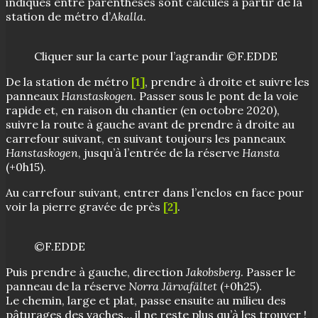
indiqués entre parenthèses sont calculés à partir de la
station de métro d’
Akalla
.
Cliquer sur la carte pour l’agrandir ©F.EDDE
De la station de métro
[1]
, prendre à droite et suivre les
panneaux
Hanstaskogen
. Passer sous le pont de la voie
rapide et, en raison du chantier (en octobre 2020),
suivre la route à gauche avant de prendre à droite au
carrefour suivant, en suivant toujours les panneaux
Hanstaskogen
, jusqu’à l’entrée de la réserve
Hansta
(+0h15).
Au carrefour suivant, entrer dans l’enclos en face pour
voir la pierre gravée de près
[2]
.
©F.EDDE
Puis prendre à gauche, direction
Jakobsberg
. Passer le
panneau de la réserve
Norra Järvafältet
(+0h25).
Le chemin, large et plat, passe ensuite au milieu des
pâturages des vaches… il ne reste plus qu’à les trouver !