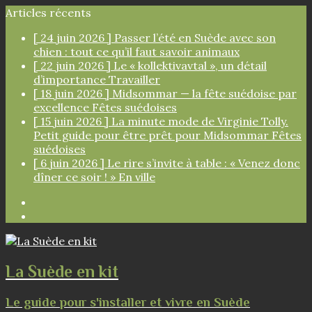
Articles récents
[ 24 juin 2026 ]
Passer l’été en Suède avec son
chien : tout ce qu’il faut savoir
animaux
[ 22 juin 2026 ]
Le « kollektivavtal », un détail
d’importance
Travailler
[ 18 juin 2026 ]
Midsommar — la fête suédoise par
excellence
Fêtes suédoises
[ 15 juin 2026 ]
La minute mode de Virginie Tolly.
Petit guide pour être prêt pour Midsommar
Fêtes
suédoises
[ 6 juin 2026 ]
Le rire s’invite à table : « Venez donc
dîner ce soir ! »
En ville
Facebook
Instagram
La Suède en kit
Le guide pour s'installer et vivre en Suède