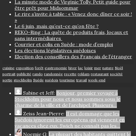
La minute mode de Virginie Tolly. Petit guide pour
être prêt pour Midsommar
Le rire s’invite à table : « Venez donc dîner ce soir !
»
Le 6 juin, mais qu’est-ce qu’on fête ?
REKO-Ring : La quête de produits frais, locaux et
sans intermédiaires
Courrier et colis en Suède : mode d’emploi
Les élections législatives suédoises
Election des conseillers des Français de l’étranger
cuisine
exposition
forêt
gastronomie
hiver
lac
loisir
mer
nature
Noël
portrait
publicité
rando
randonnée
recette
reklam
restaurant
société
sortie
stockholm
Suède
suédois
tourisme
travail
week-end
Sabine et Jeff:
Bonjour, premier voyage à
Stockholm pour nous et nous sommes sous le
charme de la ville et de l’archipel. Plusieurs…
Zeiss Jean-Pierre:
Il est dommage que les
Suédois ignorent les européens qui viennent en
vacances chez eux. Swich ne connaît pas les…
Noemie G:
La plupart des habitants quittent le