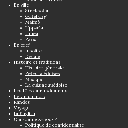
En ville
Stockholm
Göteborg
Malmö
Uppsala
Umeå
Paris
En bref
Insolite
Décalé
Histoire et traditions
Histoire générale
Fêtes suédoises
Musique
La cuisine suédoise
Les 10 commandements
Le vin du mois
Randos
Voyage
In English
Qui sommes-nous ?
Politique de confidentialité