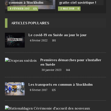
commun à Stockholm
gratte-ciel soviétique !
8 FÉVRIER 2017
125
2 MAI 2018
0
ARTICLES POPULAIRES
Le covid-19 en Suède au jour le jour
4 février 2022
181
Premières démarches pour s’installer
en Suède
30 janvier 2023
144
Les transports en commun à Stockholm
8 février 2017
125
D