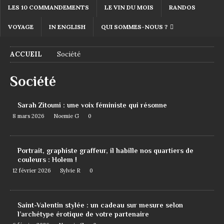
LES 10 COMMANDEMENTS
LE VIN DU MOIS
RANDOS
VOYAGE
IN ENGLISH
QUI SOMMES-NOUS ?
ACCUEIL
Société
Société
Sarah Zitouni : une voix féministe qui résonne
8 mars 2026
Noemie G
0
Portrait, graphiste graffeur, il habille nos quartiers de
couleurs : Holem !
12 février 2026
Sylvie R
0
Saint-Valentin stylée : un cadeau sur mesure selon
l’archétype érotique de votre partenaire