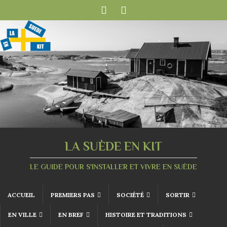
LA SUÈDE EN KIT
LE GUIDE POUR S'INSTALLER ET VIVRE EN SUÈDE
ACCUEIL
PREMIERS PAS
SOCIÉTÉ
SORTIR
EN VILLE
EN BREF
HISTOIRE ET TRADITIONS