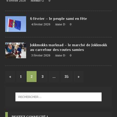
6 février 2026
Noemie G
0
6 février – le peuple sami en fête
4 février 2026
Anne D
0
Jokkmokks marknad – le marché de Jokkmokk
au carrefour des routes samies
3 février 2026
Anne D
0
«
1
2
3
…
35
»
RESTEZ CONNECTÉ !