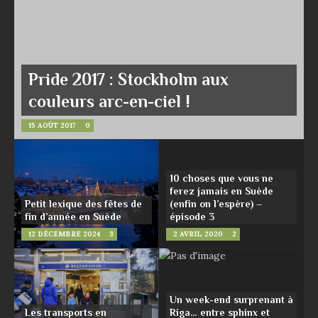
Pride 2017 : Stockholm aux
couleurs arc-en-ciel !
15 AOÛT 2017
0
10 choses que vous ne
ferez jamais en Suède
Petit lexique des fêtes de
(enfin on l’espère) –
fin d’année en Suède
épisode 3
12 DÉCEMBRE 2024
3
2 AVRIL 2020
2
Un week-end surprenant à
Les transports en
Riga… entre sphinx et