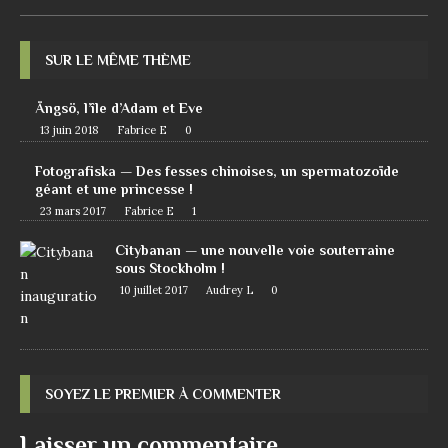
SUR LE MÊME THÈME
Ängsö, l’île d’Adam et Eve
13 juin 2018
Fabrice E
0
Fotografiska — Des fesses chinoises, un spermatozoïde
géant et une princesse !
23 mars 2017
Fabrice E
1
Citybanan — une nouvelle voie souterraine
sous Stockholm !
10 juillet 2017
Audrey L
0
SOYEZ LE PREMIER À COMMENTER
Laisser un commentaire