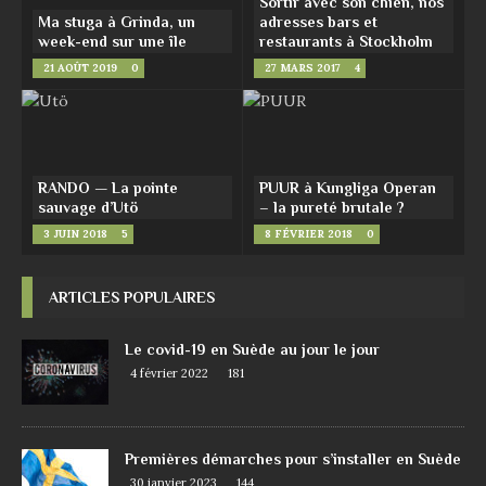
Sortir avec son chien, nos
Ma stuga à Grinda, un
adresses bars et
week-end sur une île
restaurants à Stockholm
21 AOÛT 2019
0
27 MARS 2017
4
RANDO — La pointe
PUUR à Kungliga Operan
sauvage d’Utö
– la pureté brutale ?
3 JUIN 2018
5
8 FÉVRIER 2018
0
ARTICLES POPULAIRES
Le covid-19 en Suède au jour le jour
4 février 2022
181
Premières démarches pour s’installer en Suède
30 janvier 2023
144