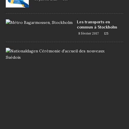
Les transports en
commun à Stockholm
8 février 2017
125
D
e
m
a
n
d
e
r
l
a
n
a
t
i
o
n