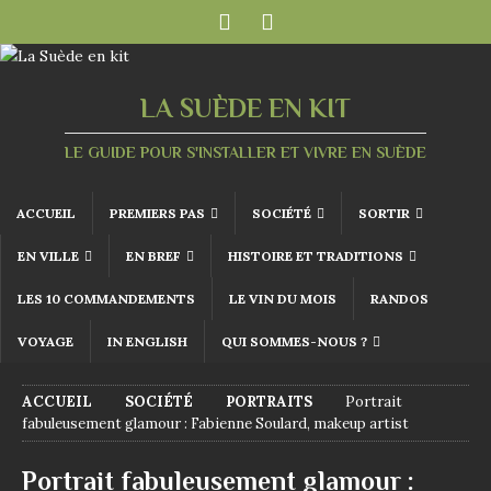
LA SUÈDE EN KIT
LE GUIDE POUR S'INSTALLER ET VIVRE EN SUÈDE
ACCUEIL
PREMIERS PAS
SOCIÉTÉ
SORTIR
EN VILLE
EN BREF
HISTOIRE ET TRADITIONS
LES 10 COMMANDEMENTS
LE VIN DU MOIS
RANDOS
VOYAGE
IN ENGLISH
QUI SOMMES-NOUS ?
ACCUEIL
SOCIÉTÉ
PORTRAITS
Portrait
fabuleusement glamour : Fabienne Soulard, makeup artist
Portrait fabuleusement glamour :