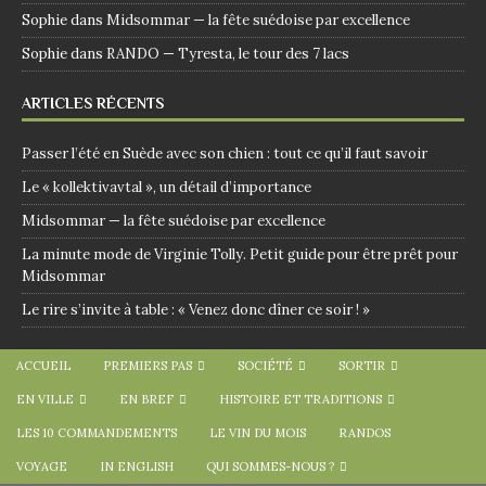
Sophie
dans
Midsommar — la fête suédoise par excellence
Sophie
dans
RANDO — Tyresta, le tour des 7 lacs
ARTICLES RÉCENTS
Passer l’été en Suède avec son chien : tout ce qu’il faut savoir
Le « kollektivavtal », un détail d’importance
Midsommar — la fête suédoise par excellence
La minute mode de Virginie Tolly. Petit guide pour être prêt pour
Midsommar
Le rire s’invite à table : « Venez donc dîner ce soir ! »
ACCUEIL
PREMIERS PAS
SOCIÉTÉ
SORTIR
EN VILLE
EN BREF
HISTOIRE ET TRADITIONS
LES 10 COMMANDEMENTS
LE VIN DU MOIS
RANDOS
VOYAGE
IN ENGLISH
QUI SOMMES-NOUS ?