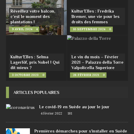
Réveillez votre balcon,
Kultur’Elles : Fredrika
c’est le moment des
Bremer, une vie pour les
plantations !
droits des femmes
9 AVRIL 2024
4
10 SEPTEMBRE 2024
0
Kultur’Elles : Selma
Le vin du mois – Février
Lagerlöf, prix Nobel ! Qui
2021 – Palazzo della Torre
dit mieux ?
Valpolicella Superiore
3 OCTOBRE 2023
0
26 FÉVRIER 2021
0
ARTICLES POPULAIRES
Le covid-19 en Suède au jour le jour
4 février 2022
181
Premières démarches pour s’installer en Suède