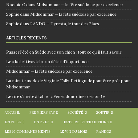
Noemie G
dans
Midsommar — la fête suédoise par excellence
Sophie
dans
Midsommar — la fête suédoise par excellence
Sophie
dans
RANDO — Tyresta, le tour des 7 lacs
ARTICLES RÉCENTS
Passer l’été en Suède avec son chien : tout ce qu’il faut savoir
Le « kollektivavtal », un détail d’importance
Midsommar — la fête suédoise par excellence
La minute mode de Virginie Tolly. Petit guide pour être prêt pour
Midsommar
Le rire s’invite à table : « Venez donc dîner ce soir ! »
ACCUEIL
PREMIERS PAS
SOCIÉTÉ
SORTIR
EN VILLE
EN BREF
HISTOIRE ET TRADITIONS
LES 10 COMMANDEMENTS
LE VIN DU MOIS
RANDOS