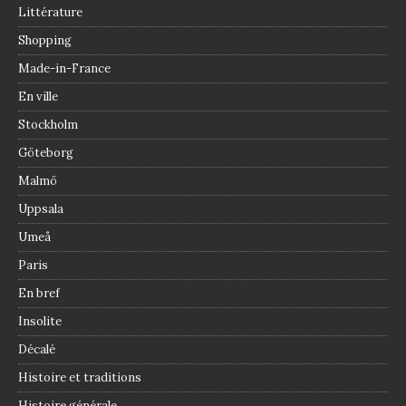
Littérature
Shopping
Made-in-France
En ville
Stockholm
Göteborg
Malmö
Uppsala
Umeå
Paris
En bref
Insolite
Décalé
Histoire et traditions
Histoire générale