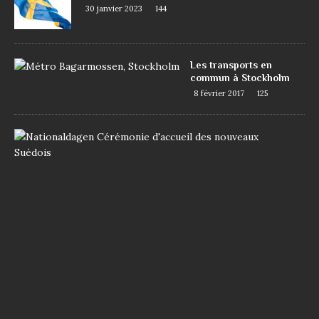
30 janvier 2023
144
Les transports en
commun à Stockholm
8 février 2017
125
D
e
m
a
n
d
e
r
l
a
n
a
t
i
o